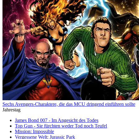
Sechs Avengers-Charaktere, die das MCU dringend einführen sollte
Jahrestag
James Bond 007 - Im Angesicht des Todes
Top Gun - Sie fürchten weder Tod noch Teufel
Mission: Impossible
Vergessene Welt: Jurassic Park