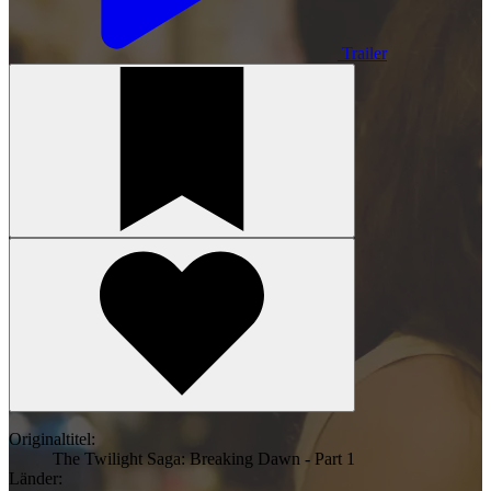
Trailer
Originaltitel:
The Twilight Saga: Breaking Dawn - Part 1
Länder: