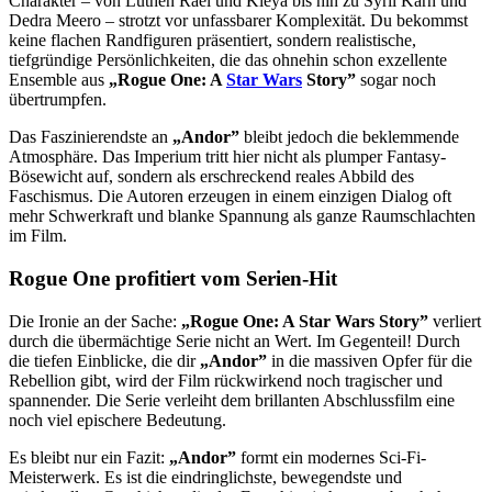
Charakter – von Luthen Rael und Kleya bis hin zu Syril Karn und
Dedra Meero – strotzt vor unfassbarer Komplexität. Du bekommst
keine flachen Randfiguren präsentiert, sondern realistische,
tiefgründige Persönlichkeiten, die das ohnehin schon exzellente
Ensemble aus
„Rogue One: A
Star Wars
Story”
sogar noch
übertrumpfen.
Das Faszinierendste an
„Andor”
bleibt jedoch die beklemmende
Atmosphäre. Das Imperium tritt hier nicht als plumper Fantasy-
Bösewicht auf, sondern als erschreckend reales Abbild des
Faschismus. Die Autoren erzeugen in einem einzigen Dialog oft
mehr Schwerkraft und blanke Spannung als ganze Raumschlachten
im Film.
Rogue One profitiert vom Serien-Hit
Die Ironie an der Sache:
„Rogue One: A Star Wars Story”
verliert
durch die übermächtige Serie nicht an Wert. Im Gegenteil! Durch
die tiefen Einblicke, die dir
„Andor”
in die massiven Opfer für die
Rebellion gibt, wird der Film rückwirkend noch tragischer und
spannender. Die Serie verleiht dem brillanten Abschlussfilm eine
noch viel epischere Bedeutung.
Es bleibt nur ein Fazit:
„Andor”
formt ein modernes Sci-Fi-
Meisterwerk. Es ist die eindringlichste, bewegendste und