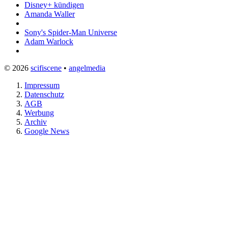
Disney+ kündigen
Amanda Waller
Sony's Spider-Man Universe
Adam Warlock
© 2026
scifiscene
•
angelmedia
Impressum
Datenschutz
AGB
Werbung
Archiv
Google News