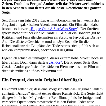
Zeiten. Doch das Prequel Andor stellt das Meisterwerk mühelos
in den Schatten und liefert dir die beste Geschichte der ganzen
Saga.
Seit Disney im Jahr 2012 Lucasfilm übernommen hat, wuchs das
Angebot an galaktischen Abenteuern rasant. Ein Film sticht dabei
besonders hervor: „
Rogue One: A Star Wars Story
”. Der Streifen
spielte nicht nur über eine Milliarde US-Dollar ein, sondern gilt bei
Kritikern und Fans gleichermaßen als absoluter Favorit der Disney-
Ära. Die düstere Geschichte rund um Jyn Erso, die für die
Rebellenallianz die Baupläne des Todessterns stiehlt, fühlt sich an
wie ein kompromissloser, packender Kriegsfilm.
Eigentlich schien es unmöglich, dieses extrem hohe Niveau noch zu
übertreffen. Doch dann startete
„Andor”
. Die Prequel-Serie über
Cassian Andor greift sich die stärksten Elemente aus dem Film und
dreht sie mühelos auf das Maximum auf.
Ein Prequel, das sein Original überflügelt
Es kommt selten vor, dass eine Vorgeschichte das Original qualitativ
abhängt.
„Andor”
gelingt genau dieses Kunststück. Die Serie rückt
die gewöhnlichen Mitglieder der Rebellion, politische Intrigen und
verdeckte Operationen messerscharf in den Fokus. Jeder neue