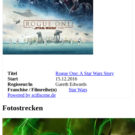
Abenteuer
Action
Science Fiction
Titel
Rogue One: A Star Wars Story
Start
15.12.2016
Regisseur/in
Gareth Edwards
Franchise / Filmreihe(n)
Star Wars
Powered by scifiscene.de
Fotostrecken