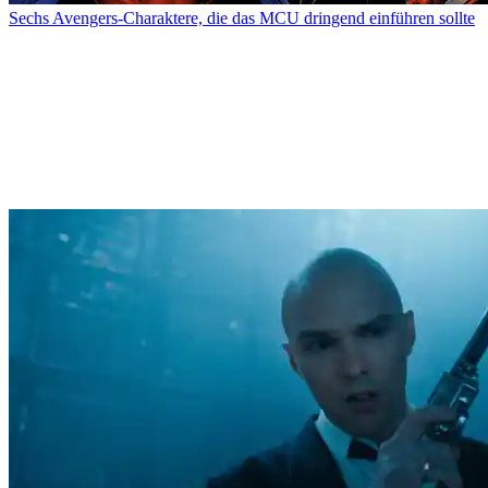
Sechs Avengers-Charaktere, die das MCU dringend einführen sollte