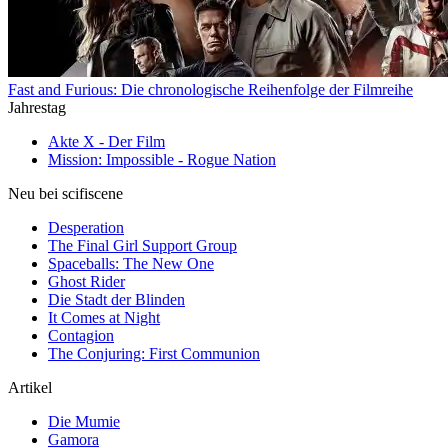
Fast and Furious: Die chronologische Reihenfolge der Filmreihe
Jahrestag
Akte X - Der Film
Mission: Impossible - Rogue Nation
Neu bei scifiscene
Desperation
The Final Girl Support Group
Spaceballs: The New One
Ghost Rider
Die Stadt der Blinden
It Comes at Night
Contagion
The Conjuring: First Communion
Artikel
Die Mumie
Gamora