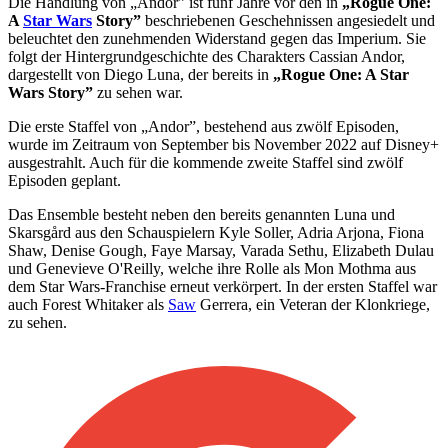
Die Handlung von „Andor” ist fünf Jahre vor den in
„Rogue One:
A
Star Wars
Story”
beschriebenen Geschehnissen angesiedelt und
beleuchtet den zunehmenden Widerstand gegen das Imperium. Sie
folgt der Hintergrundgeschichte des Charakters Cassian Andor,
dargestellt von Diego Luna, der bereits in
„Rogue One: A Star
Wars Story”
zu sehen war.
Die erste Staffel von „Andor”, bestehend aus zwölf Episoden,
wurde im Zeitraum von September bis November 2022 auf Disney+
ausgestrahlt. Auch für die kommende zweite Staffel sind zwölf
Episoden geplant.
Das Ensemble besteht neben den bereits genannten Luna und
Skarsgård aus den Schauspielern Kyle Soller, Adria Arjona, Fiona
Shaw, Denise Gough, Faye Marsay, Varada Sethu, Elizabeth Dulau
und Genevieve O'Reilly, welche ihre Rolle als Mon Mothma aus
dem Star Wars-Franchise erneut verkörpert. In der ersten Staffel war
auch Forest Whitaker als
Saw
Gerrera, ein Veteran der Klonkriege,
zu sehen.