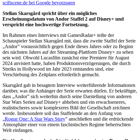
scifiscene.de bei Google bevorzugen
Stellan Skarsgård spricht über ein mögliches
Erscheinungsdatum von Andor Staffel 2 auf Disney+ und
verspricht eine hochwertige Fortsetzung.
Im Rahmen eines Interviews mit GamesRadar+ teilte der
Schauspieler Stellan Skarsgård mit, dass die zweite Staffel der Serie
„Andor” voraussichtlich gegen Ende dieses Jahres oder zu Beginn
des nächsten Jahres auf der Streaming-Plattform Disney+ zu sehen
sein wird. Obwohl Lucasfilm zunächst eine Premiere für August
2024 anvisiert hatte, haben Produktionsverzögerungen, die durch
Streiks in Hollywood im Jahr 2023 entstanden sind, eine
Verschiebung des Zeitplans erforderlich gemacht.
Skarsgård gab in besagtem Interview weiterführende Informationen
darüber, was die Anhänger der Serie erwarten dürfen. Er bekräftigte,
dass „Andor” sich weiterhin durch seine Darstellung von anderen
Star Wars Serien auf Disney+ abheben und ein erwachseneres,
realistischeres sowie komplexeres Bild der Gesellschaft zeichnen
werde. Insbesondere soll das Staffelende an den Anfang von
„
Rogue One: A Star Wars Story
” anschließen und die erdrückende
Atmosphäre einer von einem faschistischen Regime beherrschten
Welt einfangen.