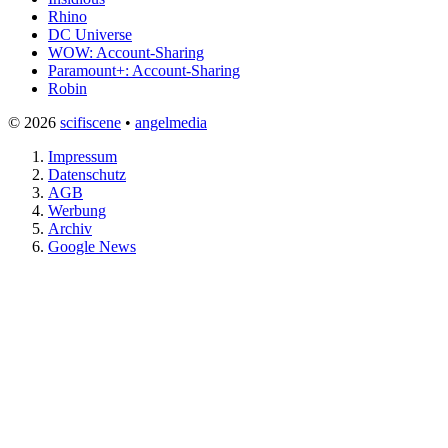
Rhino
DC Universe
WOW: Account-Sharing
Paramount+: Account-Sharing
Robin
© 2026
scifiscene
•
angelmedia
Impressum
Datenschutz
AGB
Werbung
Archiv
Google News