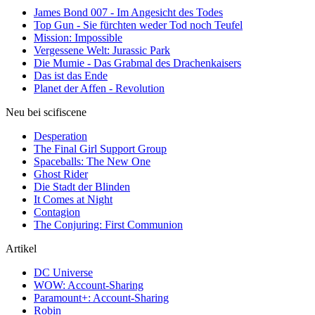
James Bond 007 - Im Angesicht des Todes
Top Gun - Sie fürchten weder Tod noch Teufel
Mission: Impossible
Vergessene Welt: Jurassic Park
Die Mumie - Das Grabmal des Drachenkaisers
Das ist das Ende
Planet der Affen - Revolution
Neu bei scifiscene
Desperation
The Final Girl Support Group
Spaceballs: The New One
Ghost Rider
Die Stadt der Blinden
It Comes at Night
Contagion
The Conjuring: First Communion
Artikel
DC Universe
WOW: Account-Sharing
Paramount+: Account-Sharing
Robin