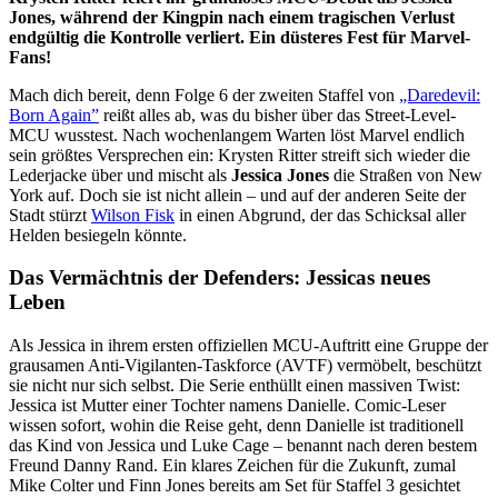
Jones, während der Kingpin nach einem tragischen Verlust
endgültig die Kontrolle verliert. Ein düsteres Fest für Marvel-
Fans!
Mach dich bereit, denn Folge 6 der zweiten Staffel von
„Daredevil:
Born Again”
reißt alles ab, was du bisher über das Street-Level-
MCU wusstest. Nach wochenlangem Warten löst Marvel endlich
sein größtes Versprechen ein: Krysten Ritter streift sich wieder die
Lederjacke über und mischt als
Jessica Jones
die Straßen von New
York auf. Doch sie ist nicht allein – und auf der anderen Seite der
Stadt stürzt
Wilson Fisk
in einen Abgrund, der das Schicksal aller
Helden besiegeln könnte.
Das Vermächtnis der Defenders: Jessicas neues
Leben
Als Jessica in ihrem ersten offiziellen MCU-Auftritt eine Gruppe der
grausamen Anti-Vigilanten-Taskforce (AVTF) vermöbelt, beschützt
sie nicht nur sich selbst. Die Serie enthüllt einen massiven Twist:
Jessica ist Mutter einer Tochter namens Danielle. Comic-Leser
wissen sofort, wohin die Reise geht, denn Danielle ist traditionell
das Kind von Jessica und Luke Cage – benannt nach deren bestem
Freund Danny Rand. Ein klares Zeichen für die Zukunft, zumal
Mike Colter und Finn Jones bereits am Set für Staffel 3 gesichtet