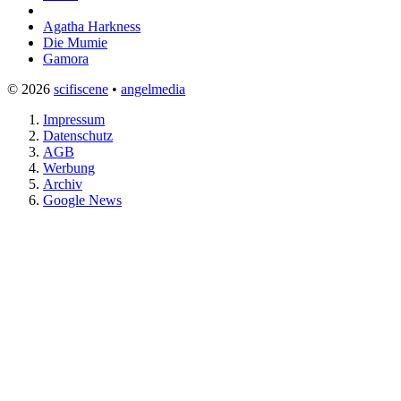
Agatha Harkness
Die Mumie
Gamora
© 2026
scifiscene
•
angelmedia
Impressum
Datenschutz
AGB
Werbung
Archiv
Google News