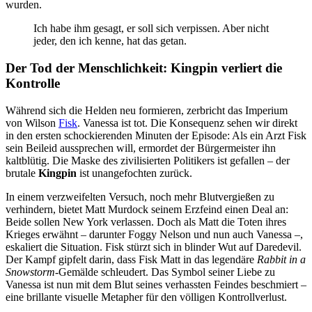
wurden.
Ich habe ihm gesagt, er soll sich verpissen. Aber nicht
jeder, den ich kenne, hat das getan.
Der Tod der Menschlichkeit: Kingpin verliert die
Kontrolle
Während sich die Helden neu formieren, zerbricht das Imperium
von Wilson
Fisk
. Vanessa ist tot. Die Konsequenz sehen wir direkt
in den ersten schockierenden Minuten der Episode: Als ein Arzt Fisk
sein Beileid aussprechen will, ermordet der Bürgermeister ihn
kaltblütig. Die Maske des zivilisierten Politikers ist gefallen – der
brutale
Kingpin
ist unangefochten zurück.
In einem verzweifelten Versuch, noch mehr Blutvergießen zu
verhindern, bietet Matt Murdock seinem Erzfeind einen Deal an:
Beide sollen New York verlassen. Doch als Matt die Toten ihres
Krieges erwähnt – darunter Foggy Nelson und nun auch Vanessa –,
eskaliert die Situation. Fisk stürzt sich in blinder Wut auf Daredevil.
Der Kampf gipfelt darin, dass Fisk Matt in das legendäre
Rabbit in a
Snowstorm
-Gemälde schleudert. Das Symbol seiner Liebe zu
Vanessa ist nun mit dem Blut seines verhassten Feindes beschmiert –
eine brillante visuelle Metapher für den völligen Kontrollverlust.