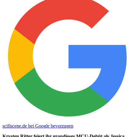
scifiscene.de bei Google bevorzugen
Krysten Ritter feiert ihr grandioses MCU-Debüt als Jessica