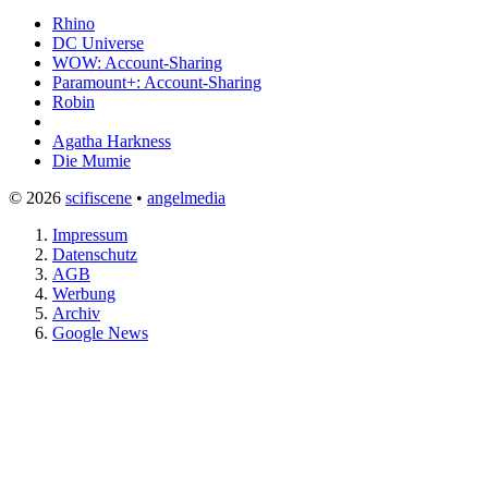
Rhino
DC Universe
WOW: Account-Sharing
Paramount+: Account-Sharing
Robin
Agatha Harkness
Die Mumie
© 2026
scifiscene
•
angelmedia
Impressum
Datenschutz
AGB
Werbung
Archiv
Google News