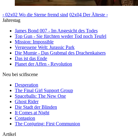
‹ 02x02 Wo die Sterne fremd sind
02x04 Der Älteste ›
Jahrestag
James Bond 007 - Im Angesicht des Todes
Top Gun - Sie fürchten weder Tod noch Teufel
Mission: Impossible
Vergessene Welt: Jurassic Park
Die Mumie - Das Grabmal des Drachenkaisers
Das ist das Ende
Planet der Affen - Revolution
Neu bei scifiscene
Desperation
The Final Girl Support Group
Spaceballs: The New One
Ghost Rider
Die Stadt der Blinden
It Comes at Night
Contagion
The Conjuring: First Communion
Artikel