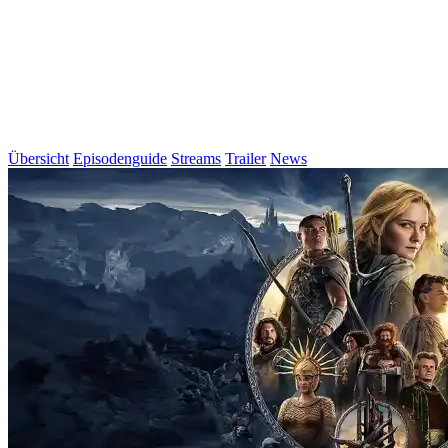
Übersicht
Episodenguide
Streams
Trailer
News