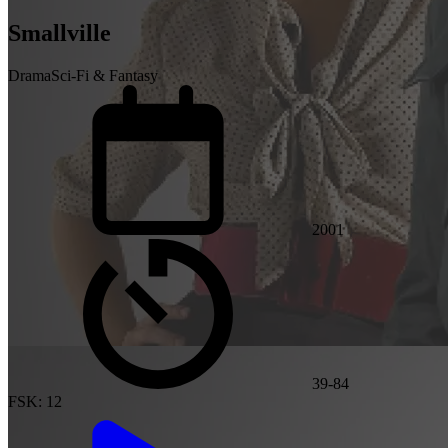
Smallville
Drama
Sci-Fi & Fantasy
2001
39-84
FSK: 12