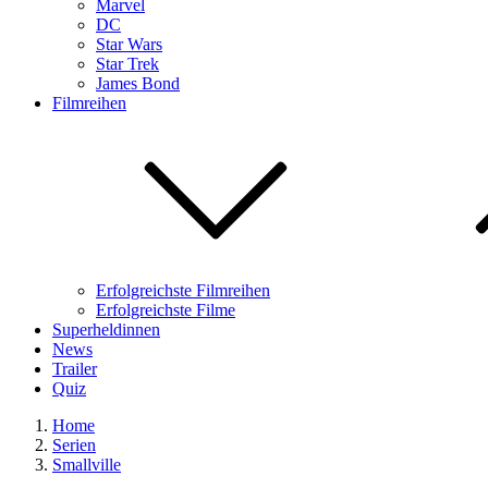
Marvel
DC
Star Wars
Star Trek
James Bond
Filmreihen
Erfolgreichste Filmreihen
Erfolgreichste Filme
Superheldinnen
News
Trailer
Quiz
Home
Serien
Smallville