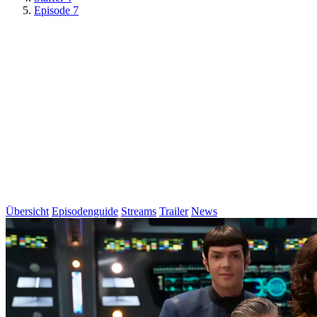
Episode 7
Übersicht
Episodenguide
Streams
Trailer
News