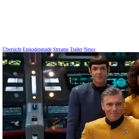
Übersicht
Episodenguide
Streams
Trailer
News