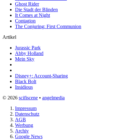
Ghost Rider
Die Stadt der Blinden
It Comes at Night
Contagion
The Conjuring: First Communion
Artikel
Jurassic Park
Abby Holland
Mein Sky
Disney+: Account-Sharing
Black Bolt
Insidious
© 2026
scifiscene
•
angelmedia
Impressum
Datenschutz
AGB
Werbung
Archiv
Google News