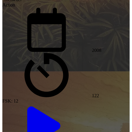
Action
2008
122
FSK: 12