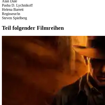
Alan Dale
Pasha D. Lychnikoff
Helena Barrett
Regisseur/in
Steven Spielberg
Teil folgender Filmreihen