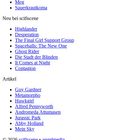
Meg
Sauerkrautkoma
Neu bei scifiscene
Highlander
Desperation
The Final Girl Support Group
Spaceballs: The New One
Ghost Rider
Die Stadt der Blinden
It Comes at Night
Contagion
Artikel
Guy Gardner
Metamorpho
Hawkgirl
Alfred Pennyworth
Andromeda Attumasen
Jurassic Park
Abby Holland
Mein Sky
© 2026
scifiscene
•
angelmedia