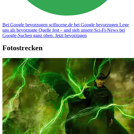
Bei Google bevorzugen
scifiscene.de bei Google bevorzugen
Lege
uns als bevorzugte Quelle fest – und sieh unsere Sci-Fi-News bei
Google-Suchen ganz oben.
Jetzt bevorzugen
Fotostrecken