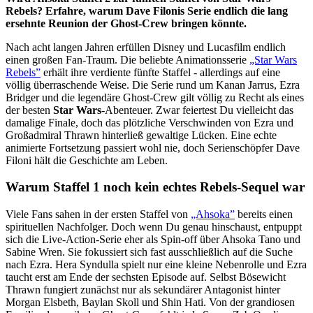
Rebels? Erfahre, warum Dave Filonis Serie endlich die lang
ersehnte Reunion der Ghost-Crew bringen könnte.
Nach acht langen Jahren erfüllen Disney und Lucasfilm endlich
einen großen Fan-Traum. Die beliebte Animationsserie
„Star Wars
Rebels”
erhält ihre verdiente fünfte Staffel - allerdings auf eine
völlig überraschende Weise. Die Serie rund um Kanan Jarrus, Ezra
Bridger und die legendäre Ghost-Crew gilt völlig zu Recht als eines
der besten
Star Wars
-Abenteuer. Zwar feiertest Du vielleicht das
damalige Finale, doch das plötzliche Verschwinden von Ezra und
Großadmiral Thrawn hinterließ gewaltige Lücken. Eine echte
animierte Fortsetzung passiert wohl nie, doch Serienschöpfer Dave
Filoni hält die Geschichte am Leben.
Warum Staffel 1 noch kein echtes Rebels-Sequel war
Viele Fans sahen in der ersten Staffel von
„Ahsoka”
bereits einen
spirituellen Nachfolger. Doch wenn Du genau hinschaust, entpuppt
sich die Live-Action-Serie eher als Spin-off über Ahsoka Tano und
Sabine Wren. Sie fokussiert sich fast ausschließlich auf die Suche
nach Ezra. Hera Syndulla spielt nur eine kleine Nebenrolle und Ezra
taucht erst am Ende der sechsten Episode auf. Selbst Bösewicht
Thrawn fungiert zunächst nur als sekundärer Antagonist hinter
Morgan Elsbeth, Baylan Skoll und Shin Hati. Von der grandiosen