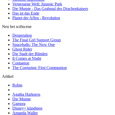
Vergessene Welt: Jurassic Park
Die Mumie - Das Grabmal des Drachenkaisers
Das ist das Ende
Planet der Affen - Revolution
Neu bei scifiscene
Desperation
The Final Girl Support Group
Spaceballs: The New One
Ghost Rider
Die Stadt der Blinden
It Comes at Night
Contagion
The Conjuring: First Communion
Artikel
Robin
Agatha Harkness
Die Mumie
Gamora
Disney+ kündigen
Amanda Waller