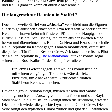
Familiendynamik der Ghost-Crew fehlt jede Spur - Zeb Orrelius
und Kallus glänzen komplett durch Abwesenheit.
Die langersehnte Reunion in Staffel 2
Doch die zweite Staffel von
„Ahsoka”
verschiebt nun die Figuren
auf dem galaktischen Schachbrett. Ezra feiert sein Wiedersehen mit
Hera und Thrawn kehrt mit finsteren Plänen in die Hauptgalaxie
zurück. Diese drei Schlüsselfiguren treten aus der zweiten Reihe
hervor und übernehmen das Ruder. Da Hera und Ezra sicherlich die
Neue Republik im Kampf gegen Thrawn mobilisieren, öffnet sich
die perfekte Tür für den Rest der Crew. Zeb tauchte bereits als Pilot
der Neuen Republik in
„The Mandalorian”
auf - er könnte sogar
seinen alten Boss Kallus für den Kampf rekrutieren.
Ein letztes Gefecht gegen Thrawn, das voraussichtlich
mit seinem endgültigen Tod endet, wäre das letzte
Puzzleteil, um Ahsoka Staffel 2 zur echten fünften
Staffel von Rebels zu machen.
Bevor die große Reunion steigt, müssen Ahsoka und Sabine
allerdings noch einen Ausweg von Peridea finden und sich Baylan
Skoll sowie Shin Hati stellen. Gelingt ihnen die Rückkehr, erwartet
Dich endlich wieder die geliebte Dynamik der Ghost-Crew. Die
Serie bringt den typischen Humor zurück und gibt den Charakteren