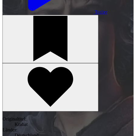
Trailer
Originaltitel:
Krabat
Länder:
Deutschland