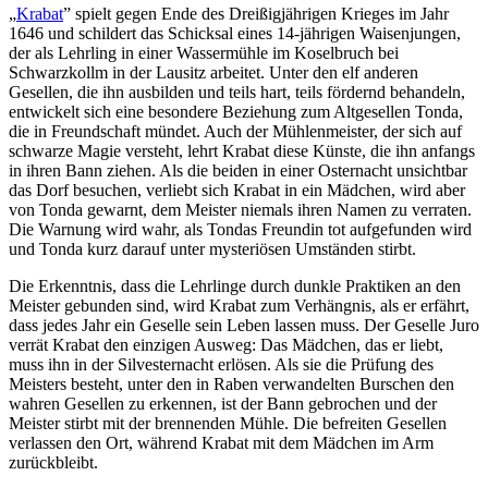
„
Krabat
” spielt gegen Ende des Dreißigjährigen Krieges im Jahr
1646 und schildert das Schicksal eines 14-jährigen Waisenjungen,
der als Lehrling in einer Wassermühle im Koselbruch bei
Schwarzkollm in der Lausitz arbeitet. Unter den elf anderen
Gesellen, die ihn ausbilden und teils hart, teils fördernd behandeln,
entwickelt sich eine besondere Beziehung zum Altgesellen Tonda,
die in Freundschaft mündet. Auch der Mühlenmeister, der sich auf
schwarze Magie versteht, lehrt Krabat diese Künste, die ihn anfangs
in ihren Bann ziehen. Als die beiden in einer Osternacht unsichtbar
das Dorf besuchen, verliebt sich Krabat in ein Mädchen, wird aber
von Tonda gewarnt, dem Meister niemals ihren Namen zu verraten.
Die Warnung wird wahr, als Tondas Freundin tot aufgefunden wird
und Tonda kurz darauf unter mysteriösen Umständen stirbt.
Die Erkenntnis, dass die Lehrlinge durch dunkle Praktiken an den
Meister gebunden sind, wird Krabat zum Verhängnis, als er erfährt,
dass jedes Jahr ein Geselle sein Leben lassen muss. Der Geselle Juro
verrät Krabat den einzigen Ausweg: Das Mädchen, das er liebt,
muss ihn in der Silvesternacht erlösen. Als sie die Prüfung des
Meisters besteht, unter den in Raben verwandelten Burschen den
wahren Gesellen zu erkennen, ist der Bann gebrochen und der
Meister stirbt mit der brennenden Mühle. Die befreiten Gesellen
verlassen den Ort, während Krabat mit dem Mädchen im Arm
zurückbleibt.