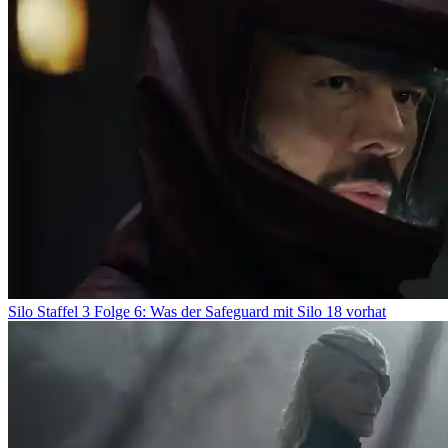
Silo Staffel 3 Folge 6: Was der Safeguard mit Silo 18 vorhat