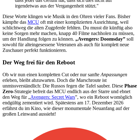
dass jeder das Gefühl hat, dass sich dies nicht auf
irgendetwas aus der Vergangenheit stützt."
Diese Worte klingen wie Musik in den Ohren vieler Fans. Bisher
kämpfte das
MCU
oft mit einer komplizierten Ausrichtung, weil
schlichtweg die alten Zugpferde fehlten. Du musst dir künftig also
keine Sorgen mehr machen, knapp 40 Filme nachholen zu müssen,
um der Handlung folgen zu können.
„Avengers: Doomsday”
soll
sowohl für alteingesessene Veteranen als auch für komplett neue
Zuschauer perfekt funktionieren.
Der Weg frei für den Reboot
Ob wir nun einen kompletten Cut oder nur sanfte
Anpassungen
erleben, bleibt abzuwarten. Doch die Marschroute ist
unmissverständlich: Die Russos fegen die Tafel sauber. Diese
Phase
Zero
-Strategie befreit das MCU endlich aus der Starre und ebnet
den Weg für „
Avengers: Secret Wars
”, wo ein Reboot womöglich
endgültig zementiert wird. Spätestens am 17. Dezember 2026
erfährst du im Kino, wie dieser monumentale Neuanfang auf der
großen Leinwand aussieht!