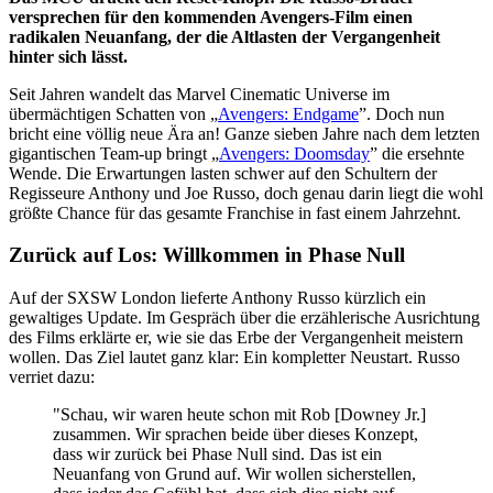
versprechen für den kommenden Avengers-Film einen
radikalen Neuanfang, der die Altlasten der Vergangenheit
hinter sich lässt.
Seit Jahren wandelt das Marvel Cinematic Universe im
übermächtigen Schatten von „
Avengers: Endgame
”. Doch nun
bricht eine völlig neue Ära an! Ganze sieben Jahre nach dem letzten
gigantischen Team-up bringt „
Avengers: Doomsday
” die ersehnte
Wende. Die Erwartungen lasten schwer auf den Schultern der
Regisseure Anthony und Joe Russo, doch genau darin liegt die wohl
größte Chance für das gesamte Franchise in fast einem Jahrzehnt.
Zurück auf Los: Willkommen in Phase Null
Auf der SXSW London lieferte Anthony Russo kürzlich ein
gewaltiges Update. Im Gespräch über die erzählerische Ausrichtung
des Films erklärte er, wie sie das Erbe der Vergangenheit meistern
wollen. Das Ziel lautet ganz klar: Ein kompletter Neustart. Russo
verriet dazu:
"Schau, wir waren heute schon mit Rob [Downey Jr.]
zusammen. Wir sprachen beide über dieses Konzept,
dass wir zurück bei Phase Null sind. Das ist ein
Neuanfang von Grund auf. Wir wollen sicherstellen,