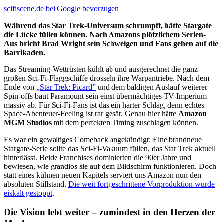
scifiscene.de bei Google bevorzugen
Während das Star Trek-Universum schrumpft, hätte Stargate
die Lücke füllen können. Nach Amazons plötzlichem Serien-
Aus bricht Brad Wright sein Schweigen und Fans gehen auf die
Barrikaden.
Das Streaming-Wettrüsten kühlt ab und ausgerechnet die ganz
großen Sci-Fi-Flaggschiffe drosseln ihre Warpantriebe. Nach dem
Ende von
„Star Trek: Picard”
und dem baldigen Auslauf weiterer
Spin-offs baut Paramount sein einst übermächtiges TV-Imperium
massiv ab. Für Sci-Fi-Fans ist das ein harter Schlag, denn echtes
Space-Abenteuer-Feeling ist rar gesät. Genau hier hätte
Amazon
MGM Studios
mit dem perfekten Timing zuschlagen können.
Es war ein gewaltiges Comeback angekündigt: Eine brandneue
Stargate-Serie sollte das Sci-Fi-Vakuum füllen, das Star Trek aktuell
hinterlässt. Beide Franchises dominierten die 90er Jahre und
bewiesen, wie grandios sie auf dem Bildschirm funktionieren. Doch
statt eines kühnen neuen Kapitels serviert uns Amazon nun den
absoluten Stillstand.
Die weit fortgeschrittene Vorproduktion wurde
eiskalt gestoppt
.
Die Vision lebt weiter – zumindest in den Herzen der