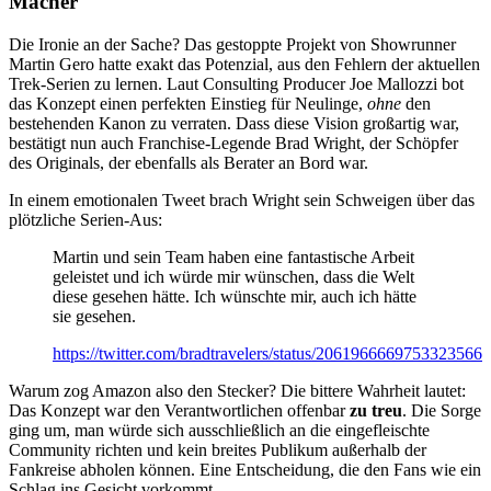
Macher
Die Ironie an der Sache? Das gestoppte Projekt von Showrunner
Martin Gero hatte exakt das Potenzial, aus den Fehlern der aktuellen
Trek-Serien zu lernen. Laut Consulting Producer Joe Mallozzi bot
das Konzept einen perfekten Einstieg für Neulinge,
ohne
den
bestehenden Kanon zu verraten. Dass diese Vision großartig war,
bestätigt nun auch Franchise-Legende Brad Wright, der Schöpfer
des Originals, der ebenfalls als Berater an Bord war.
In einem emotionalen Tweet brach Wright sein Schweigen über das
plötzliche Serien-Aus:
Martin und sein Team haben eine fantastische Arbeit
geleistet und ich würde mir wünschen, dass die Welt
diese gesehen hätte. Ich wünschte mir, auch ich hätte
sie gesehen.
https://twitter.com/bradtravelers/status/2061966669753323566
Warum zog Amazon also den Stecker? Die bittere Wahrheit lautet:
Das Konzept war den Verantwortlichen offenbar
zu treu
. Die Sorge
ging um, man würde sich ausschließlich an die eingefleischte
Community richten und kein breites Publikum außerhalb der
Fankreise abholen können. Eine Entscheidung, die den Fans wie ein
Schlag ins Gesicht vorkommt.