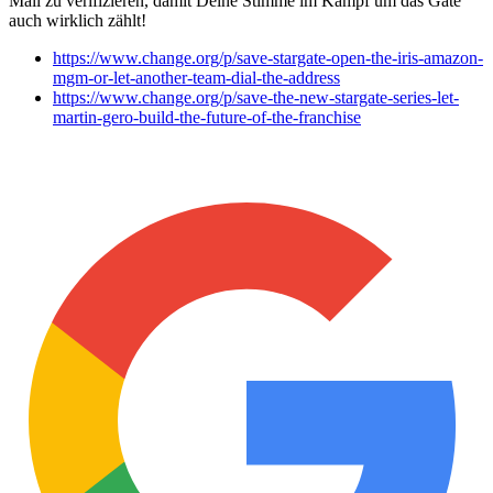
Mail zu verifizieren, damit Deine Stimme im Kampf um das Gate
auch wirklich zählt!
https://www.change.org/p/save-stargate-open-the-iris-amazon-
mgm-or-let-another-team-dial-the-address
https://www.change.org/p/save-the-new-stargate-series-let-
martin-gero-build-the-future-of-the-franchise