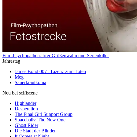
Film-Psychopathen: Irrer Größenwahn und Serienkiller
Jahrestag
James Bond 007 - Lizenz zum Töten
Meg
Sauerkrautkoma
Neu bei scifiscene
Highlander
Desperation
The Final Girl Support Group
Spaceballs: The New One
Ghost Rider
Die Stadt der Blinden
It Comes at Night