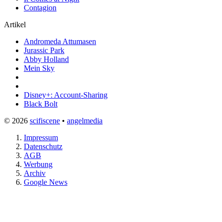
Contagion
Artikel
Andromeda Attumasen
Jurassic Park
Abby Holland
Mein Sky
Disney+: Account-Sharing
Black Bolt
© 2026
scifiscene
•
angelmedia
Impressum
Datenschutz
AGB
Werbung
Archiv
Google News