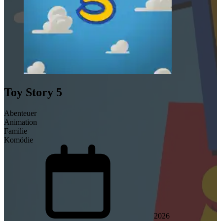
Toy Story 5
Abenteuer
Animation
Familie
Komödie
2026