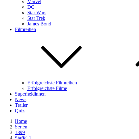
Marvel
DC
Star Wars
Star Trek
James Bond
Filmreihen
Erfolgreichste Filmreihen
Erfolgreichste Filme
Superheldinnen
News
Trailer
Quiz
Home
Serien
1899
Staffel 1