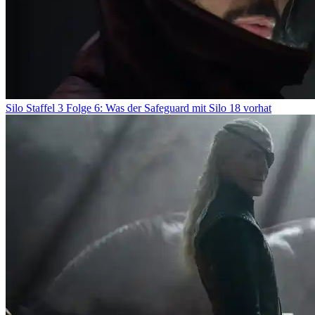
Silo Staffel 3 Folge 6: Was der Safeguard mit Silo 18 vorhat