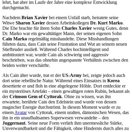
lehrt, hat aber im Laufe der Jahre eine komplexe Entwicklung
durchgemacht.
Nachdem
Brian Xavier
bei einem Unfall starb, heiratete seine
Witwe
Sharon Xavier
dessen Arbeitskollegen
Dr. Kurt Marko
.
Die Ehe brachte für ihren Sohn
Charles Xavier
wenig Gutes, denn
Dr. Marko war ein gewalttätiger Mann, der seinen eigenen Sohn
Cain Marko
regelmäßig misshandelte. Diese Misshandlungen
führten dazu, dass Cain seine Frustration und Wut an seinem neuen
Stiefbruder ausließ. Während Charles hochintelligent und
ambitioniert war, wurde Cain als schwierig und aggressiv
beschrieben, was das ohnehin angespannte Verhältnis zwischen den
beiden weiter verschärfte.
Als Cain älter wurde, trat er der
US-Army
bei, zeigte jedoch auch
dort seine rebellische Natur. Während eines Einsatzes in
Korea
desertierte er und floh in eine abgelegene Höhle. Dort entdeckte er
ein mysteriöses Artefakt – einen gewaltigen roten Rubin, bekannt als
der
Crimson Gem of Cyttorak
. Ohne zu wissen, was ihn
erwartete, berührte Cain den Edelstein und wurde von dessen
magischer Energie durchströmt. In diesem Moment wurde er zu
einem
Avatar
von Cyttorak, einem uralten, dämonischen Wesen, das
ihn in ein unaufhaltsames Superwesen verwandelte – den
Juggernaut
. Seine neue Form verlieh ihm unermessliche Stärke,
Unverwundbarkeit und die Fähigkeit, ohne Hindernis durch alles zu