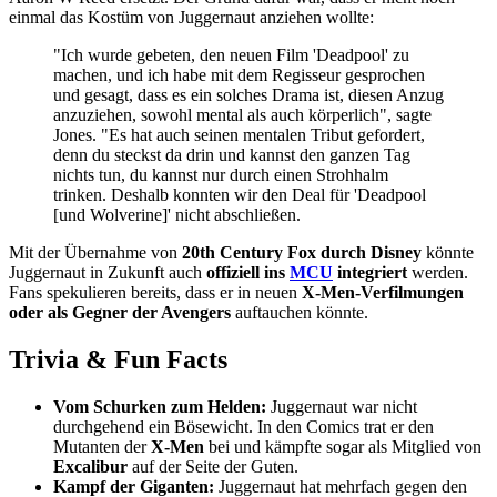
einmal das Kostüm von Juggernaut anziehen wollte:
"Ich wurde gebeten, den neuen Film 'Deadpool' zu
machen, und ich habe mit dem Regisseur gesprochen
und gesagt, dass es ein solches Drama ist, diesen Anzug
anzuziehen, sowohl mental als auch körperlich", sagte
Jones. "Es hat auch seinen mentalen Tribut gefordert,
denn du steckst da drin und kannst den ganzen Tag
nichts tun, du kannst nur durch einen Strohhalm
trinken. Deshalb konnten wir den Deal für 'Deadpool
[und Wolverine]' nicht abschließen.
Mit der Übernahme von
20th Century Fox durch Disney
könnte
Juggernaut in Zukunft auch
offiziell ins
MCU
integriert
werden.
Fans spekulieren bereits, dass er in neuen
X-Men-Verfilmungen
oder als Gegner der Avengers
auftauchen könnte.
Trivia & Fun Facts
Vom Schurken zum Helden:
Juggernaut war nicht
durchgehend ein Bösewicht. In den Comics trat er den
Mutanten der
X-Men
bei und kämpfte sogar als Mitglied von
Excalibur
auf der Seite der Guten.
Kampf der Giganten:
Juggernaut hat mehrfach gegen den