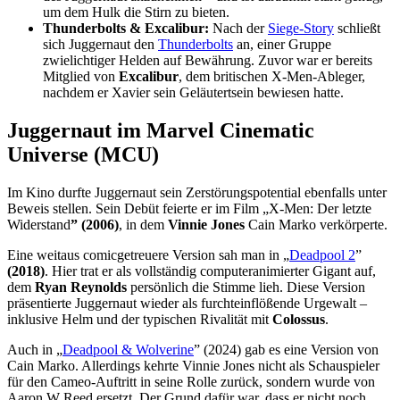
um dem Hulk die Stirn zu bieten.
Thunderbolts & Excalibur:
Nach der
Siege-Story
schließt
sich Juggernaut den
Thunderbolts
an, einer Gruppe
zwielichtiger Helden auf Bewährung. Zuvor war er bereits
Mitglied von
Excalibur
, dem britischen X-Men-Ableger,
nachdem er Xavier sein Geläutertsein bewiesen hatte.
Juggernaut im Marvel Cinematic
Universe (MCU)
Im Kino durfte Juggernaut sein Zerstörungspotential ebenfalls unter
Beweis stellen. Sein Debüt feierte er im Film „X-Men: Der letzte
Widerstand
” (2006)
, in dem
Vinnie Jones
Cain Marko verkörperte.
Eine weitaus comicgetreuere Version sah man in „
Deadpool 2
”
(2018)
. Hier trat er als vollständig computeranimierter Gigant auf,
dem
Ryan Reynolds
persönlich die Stimme lieh. Diese Version
präsentierte Juggernaut wieder als furchteinflößende Urgewalt –
inklusive Helm und der typischen Rivalität mit
Colossus
.
Auch in „
Deadpool & Wolverine
” (2024) gab es eine Version von
Cain Marko. Allerdings kehrte Vinnie Jones nicht als Schauspieler
für den Cameo-Auftritt in seine Rolle zurück, sondern wurde von
Aaron W Reed ersetzt. Der Grund dafür war, dass er nicht noch