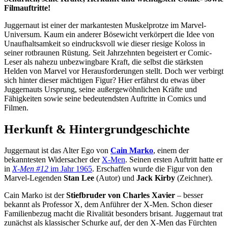
Filmauftritte!
Juggernaut ist einer der markantesten Muskelprotze im Marvel-
Universum. Kaum ein anderer Bösewicht verkörpert die Idee von
Unaufhaltsamkeit so eindrucksvoll wie dieser riesige Koloss in
seiner rotbraunen Rüstung. Seit Jahrzehnten begeistert er Comic-
Leser als nahezu unbezwingbare Kraft, die selbst die stärksten
Helden von Marvel vor Herausforderungen stellt. Doch wer verbirgt
sich hinter dieser mächtigen Figur? Hier erfährst du etwas über
Juggernauts Ursprung, seine außergewöhnlichen Kräfte und
Fähigkeiten sowie seine bedeutendsten Auftritte in Comics und
Filmen.
Herkunft & Hintergrundgeschichte
Juggernaut ist das Alter Ego von
Cain Marko
, einem der
bekanntesten Widersacher der
X-Men
. Seinen ersten Auftritt hatte er
in
X-Men #12
im Jahr 1965
. Erschaffen wurde die Figur von den
Marvel-Legenden
Stan Lee
(Autor) und
Jack Kirby
(Zeichner).
Cain Marko ist der
Stiefbruder von Charles Xavier
– besser
bekannt als Professor X, dem Anführer der X-Men. Schon dieser
Familienbezug macht die Rivalität besonders brisant. Juggernaut trat
zunächst als klassischer Schurke auf, der den X-Men das Fürchten