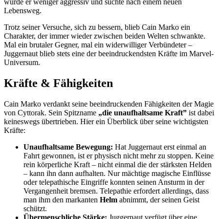
wurde er weniger aggressiv und suchte nach einem neuen
Lebensweg.
Trotz seiner Versuche, sich zu bessern, blieb Cain Marko ein
Charakter, der immer wieder zwischen beiden Welten schwankte.
Mal ein brutaler Gegner, mal ein widerwilliger Verbündeter –
Juggernaut blieb stets eine der beeindruckendsten Kräfte im Marvel-
Universum.
Kräfte & Fähigkeiten
Cain Marko verdankt seine beeindruckenden Fähigkeiten der Magie
von Cyttorak. Sein Spitzname
„die unaufhaltsame Kraft”
ist dabei
keineswegs übertrieben. Hier ein Überblick über seine wichtigsten
Kräfte:
Unaufhaltsame Bewegung:
Hat Juggernaut erst einmal an
Fahrt gewonnen, ist er physisch nicht mehr zu stoppen. Keine
rein körperliche Kraft – nicht einmal die der stärksten Helden
– kann ihn dann aufhalten. Nur mächtige magische Einflüsse
oder telepathische Eingriffe konnten seinen Ansturm in der
Vergangenheit bremsen. Telepathie erfordert allerdings, dass
man ihm den markanten
Helm
abnimmt, der seinen Geist
schützt.
Übermenschliche Stärke:
Juggernaut verfügt über eine