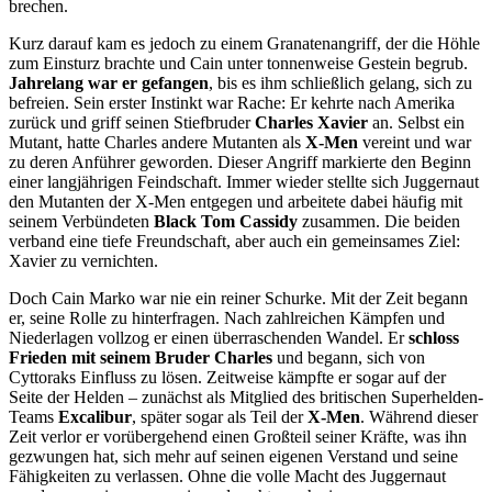
brechen.
Kurz darauf kam es jedoch zu einem Granatenangriff, der die Höhle
zum Einsturz brachte und Cain unter tonnenweise Gestein begrub.
Jahrelang war er gefangen
, bis es ihm schließlich gelang, sich zu
befreien. Sein erster Instinkt war Rache: Er kehrte nach Amerika
zurück und griff seinen Stiefbruder
Charles Xavier
an. Selbst ein
Mutant, hatte Charles andere Mutanten als
X-Men
vereint und war
zu deren Anführer geworden. Dieser Angriff markierte den Beginn
einer langjährigen Feindschaft. Immer wieder stellte sich Juggernaut
den Mutanten der X-Men entgegen und arbeitete dabei häufig mit
seinem Verbündeten
Black Tom Cassidy
zusammen. Die beiden
verband eine tiefe Freundschaft, aber auch ein gemeinsames Ziel:
Xavier zu vernichten.
Doch Cain Marko war nie ein reiner Schurke. Mit der Zeit begann
er, seine Rolle zu hinterfragen. Nach zahlreichen Kämpfen und
Niederlagen vollzog er einen überraschenden Wandel. Er
schloss
Frieden mit seinem Bruder Charles
und begann, sich von
Cyttoraks Einfluss zu lösen. Zeitweise kämpfte er sogar auf der
Seite der Helden – zunächst als Mitglied des britischen Superhelden-
Teams
Excalibur
, später sogar als Teil der
X-Men
. Während dieser
Zeit verlor er vorübergehend einen Großteil seiner Kräfte, was ihn
gezwungen hat, sich mehr auf seinen eigenen Verstand und seine
Fähigkeiten zu verlassen. Ohne die volle Macht des Juggernaut