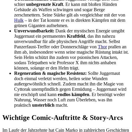
schier
unbegrenzte Kraft
. Er kann mit bloßen Händen
Gebäude als Waffen schwingen und sogar Berge
zerschmettern. Seine Stärke gilt als vergleichbar mit der von
Hulk
– in der Tat konnte er es in direkten Kämpfen mit dem
grünen Giganten aufnehmen.
Unverwundbarkeit:
Dank der mystischen Energie umgibt
Juggernaut ein permanentes
Kraftfeld
, das ihn nahezu
unverwundbar für alle physischen Angriffe macht. Selbst
Panzerfaust-Treffer oder Donnerschläge von
Thor
prallen an
ihm ab, insbesondere wenn seine magische Rüstung intakt ist.
Sein Helm schützt ihn zudem vor psionischen Attacken,
sodass Telepathen wie Professor X ihm nichts anhaben
können, solange er den Helm trägt.
Regeneration & magische Resistenz:
Sollte Juggernaut
doch einmal verletzt werden, heilen seine Wunden
außergewöhnlich schnell. Zudem macht ihn die Magie von
Cyttorak unempfindlich gegen Ermüdung – Juggernaut wird
nie erschöpft und kann
endlos kämpfen
. Er benötigt weder
Nahrung, Wasser noch Luft zum Überleben, was ihn
praktisch
unsterblich
macht.
Wichtige Comic-Auftritte & Story-Arcs
Im Laufe der Jahrzehnte hat Cain Marko in zahlreichen Geschichten