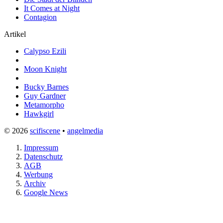
It Comes at Night
Contagion
Artikel
Calypso Ezili
Moon Knight
Bucky Barnes
Guy Gardner
Metamorpho
Hawkgirl
© 2026
scifiscene
•
angelmedia
Impressum
Datenschutz
AGB
Werbung
Archiv
Google News