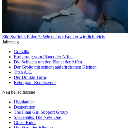
Silo Staffel 3 Folge 5: Wie tief der Bunker wirklich reicht
Jahrestag
Godzilla
Eroberung vom Planet der Affen
Die Schlacht um den Planet der Affen
Der Große mit seinem außerirdischen Kleinen
Titan A.E.
Der Dunkle Turm
Rehragout-Rendezvous
Neu bei scifiscene
Highlander
Desperation
The Final Girl Support Group
Spaceballs: The New One
Ghost Rider
Die Stadt der Blinden