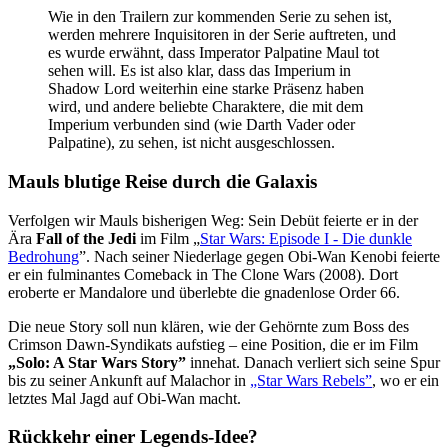
Wie in den Trailern zur kommenden Serie zu sehen ist,
werden mehrere Inquisitoren in der Serie auftreten, und
es wurde erwähnt, dass Imperator Palpatine Maul tot
sehen will. Es ist also klar, dass das Imperium in
Shadow Lord weiterhin eine starke Präsenz haben
wird, und andere beliebte Charaktere, die mit dem
Imperium verbunden sind (wie Darth Vader oder
Palpatine), zu sehen, ist nicht ausgeschlossen.
Mauls blutige Reise durch die Galaxis
Verfolgen wir Mauls bisherigen Weg: Sein Debüt feierte er in der
Ära
Fall of the Jedi
im Film „
Star Wars: Episode I - Die dunkle
Bedrohung
”. Nach seiner Niederlage gegen Obi-Wan Kenobi feierte
er ein fulminantes Comeback in The Clone Wars (2008). Dort
eroberte er Mandalore und überlebte die gnadenlose Order 66.
Die neue Story soll nun klären, wie der Gehörnte zum Boss des
Crimson Dawn-Syndikats aufstieg – eine Position, die er im Film
„Solo: A Star Wars Story”
innehat. Danach verliert sich seine Spur
bis zu seiner Ankunft auf Malachor in
„Star Wars Rebels”
, wo er ein
letztes Mal Jagd auf Obi-Wan macht.
Rückkehr einer Legends-Idee?