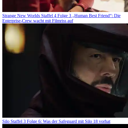
Strange New Worlds Staffel 4 Folge 3 „Human Best Friend“: Die
Enterprise-Crew wacht mit Filmriss auf
Silo Staffel 3 Folge 6: Was der Safeguard mit Silo 18 vorhat