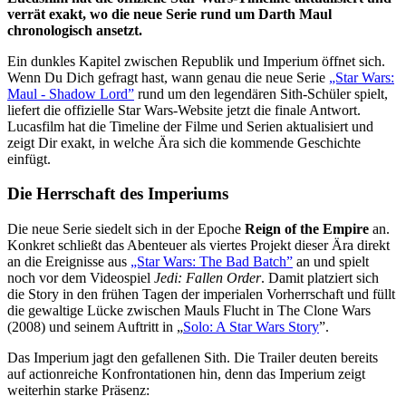
verrät exakt, wo die neue Serie rund um Darth Maul
chronologisch ansetzt.
Ein dunkles Kapitel zwischen Republik und Imperium öffnet sich.
Wenn Du Dich gefragt hast, wann genau die neue Serie
„Star Wars:
Maul - Shadow Lord”
rund um den legendären Sith-Schüler spielt,
liefert die offizielle Star Wars-Website jetzt die finale Antwort.
Lucasfilm hat die Timeline der Filme und Serien aktualisiert und
zeigt Dir exakt, in welche Ära sich die kommende Geschichte
einfügt.
Die Herrschaft des Imperiums
Die neue Serie siedelt sich in der Epoche
Reign of the Empire
an.
Konkret schließt das Abenteuer als viertes Projekt dieser Ära direkt
an die Ereignisse aus
„Star Wars: The Bad Batch”
an und spielt
noch vor dem Videospiel
Jedi: Fallen Order
. Damit platziert sich
die Story in den frühen Tagen der imperialen Vorherrschaft und füllt
die gewaltige Lücke zwischen Mauls Flucht in The Clone Wars
(2008) und seinem Auftritt in „
Solo: A Star Wars Story
”.
Das Imperium jagt den gefallenen Sith. Die Trailer deuten bereits
auf actionreiche Konfrontationen hin, denn das Imperium zeigt
weiterhin starke Präsenz: