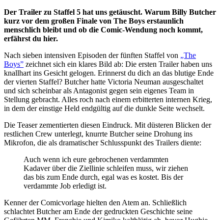
Der Trailer zu Staffel 5 hat uns getäuscht. Warum Billy Butcher
kurz vor dem großen Finale von The Boys erstaunlich
menschlich bleibt und ob die Comic-Wendung noch kommt,
erfährst du hier.
Nach sieben intensiven Episoden der fünften Staffel von
„The
Boys”
zeichnet sich ein klares Bild ab: Die ersten Trailer haben uns
knallhart ins Gesicht gelogen. Erinnerst du dich an das blutige Ende
der vierten Staffel? Butcher hatte Victoria Neuman ausgeschaltet
und sich scheinbar als Antagonist gegen sein eigenes Team in
Stellung gebracht. Alles roch nach einem erbitterten internen Krieg,
in dem der einstige Held endgültig auf die dunkle Seite wechselt.
Die Teaser zementierten diesen Eindruck. Mit düsteren Blicken der
restlichen Crew unterlegt, knurrte Butcher seine Drohung ins
Mikrofon, die als dramatischer Schlusspunkt des Trailers diente:
Auch wenn ich eure gebrochenen verdammten
Kadaver über die Ziellinie schleifen muss, wir ziehen
das bis zum Ende durch, egal was es kostet. Bis der
verdammte Job erledigt ist.
Kenner der Comicvorlage hielten den Atem an. Schließlich
schlachtet Butcher am Ende der gedruckten Geschichte seine