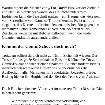
Warum rudern die Macher von
„The Boys”
kurz vor der Ziellinie
zurück? Ein plötzlicher Wandel des Hauptcharakters zum
Endgegner kann die Fanschaft spalten – ein Trauma, das viele noch
vom Serienfinale von Game of Thrones kennen. Es ist narrativ
eleganter, das Kernteam für einen letzten, epischen Ritt gegen den
ultimativen Feind Homelander zu vereinen. So darfst du als
Zuschauer weiterhin mit Butcher mitfiebern, wenn die beiden
Giganten endgültig aufeinanderprallen.
Kommt der Comic-Schock doch noch?
Trotzdem solltest du dich nicht zu früh in Sicherheit wiegen. Der
Teaser für das große Serienfinale in Episode 8 öffnet die Tür zur
Comic-Eskalation wieder einen Spaltbreit. Butcher forderte bereits
mehrfach den weltweiten Einsatz des Supe-Virus, was die
Auslöschung aller Menschen mit Superkräften bedeuten würde.
Bislang hielten ihn Hughie und der Rest des Teams vom Äußersten
ab.
Doch Butchers finsteres Voiceover im neuesten Trailer lässt das Blut
in den Adern gefrieren:
Wir müssen die ganze verdammte Vorstellung von