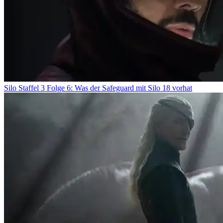
Silo Staffel 3 Folge 6: Was der Safeguard mit Silo 18 vorhat