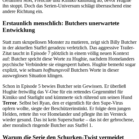
Gefährten MM, Frenchie und Kimiko kaltblütig ab, bevor Hughie
ihn stoppt. Doch das Serien-Universum schlägt überraschend eine
andere Richtung ein.
Erstaunlich menschlich: Butchers unerwartete
Entwicklung
Statt zum skrupellosen Monster zu mutieren, zeigt sich Billy Butcher
in der aktuellen Staffel geradezu verletzlich. Das aggressive Trailer-
Zitat taucht in Episode 7 plötzlich in einem völlig neuen Kontext
auf: Butcher spricht diese Worte zu Hughie, nachdem Homelanders
psychische Verbündete sie eingesperrt haben. Hughie bemerkt sogar
explizit, wie seltsam
hoffnungsvoll
Butchers Worte in dieser
ausweglosen Situation klingen.
Schon in Episode 5 bewies Butcher sein Gewissen. Er überließ
Hughie freiwillig das V-One für ein rettendes Gegenmittel für
Kimiko und Starlight und kümmerte sich rührend um seinen Hund
Terror
. Selbst bei Ryan, den er eigentlich für den Supe-Virus
opfern wollte, siegte der Beschützerinstinkt. Er folgte dem jungen
Helden, rettete ihn vor Homelander und pflegte ihn im Versteck
wieder gesund. Das ist kein Superschurke – das ist der gebrochene,
aber moralisch ringende Butcher aus Staffel 1.
Warum die Serie den Schurken-Twist vermeidet