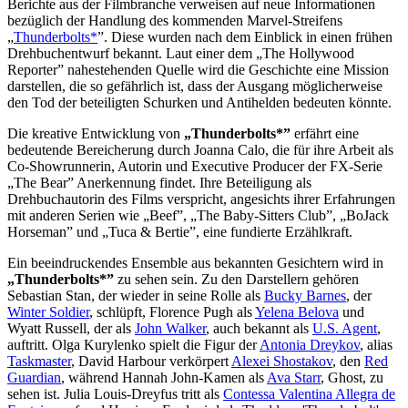
Berichte aus der Filmbranche verweisen auf neue Informationen
bezüglich der Handlung des kommenden Marvel-Streifens
„
Thunderbolts*
”. Diese wurden nach dem Einblick in einen frühen
Drehbuchentwurf bekannt. Laut einer dem „The Hollywood
Reporter” nahestehenden Quelle wird die Geschichte eine Mission
darstellen, die so gefährlich ist, dass der Ausgang möglicherweise
den Tod der beteiligten Schurken und Antihelden bedeuten könnte.
Die kreative Entwicklung von
„Thunderbolts*”
erfährt eine
bedeutende Bereicherung durch Joanna Calo, die für ihre Arbeit als
Co-Showrunnerin, Autorin und Executive Producer der FX-Serie
„The Bear” Anerkennung findet. Ihre Beteiligung als
Drehbuchautorin des Films verspricht, angesichts ihrer Erfahrungen
mit anderen Serien wie „Beef”, „The Baby-Sitters Club”, „BoJack
Horseman” und „Tuca & Bertie”, eine fundierte Erzählkraft.
Ein beeindruckendes Ensemble aus bekannten Gesichtern wird in
„Thunderbolts*”
zu sehen sein. Zu den Darstellern gehören
Sebastian Stan, der wieder in seine Rolle als
Bucky Barnes
, der
Winter Soldier
, schlüpft, Florence Pugh als
Yelena Belova
und
Wyatt Russell, der als
John Walker
, auch bekannt als
U.S. Agent
,
auftritt. Olga Kurylenko spielt die Figur der
Antonia Dreykov
, alias
Taskmaster
, David Harbour verkörpert
Alexei Shostakov
, den
Red
Guardian
, während Hannah John-Kamen als
Ava Starr
, Ghost, zu
sehen ist. Julia Louis-Dreyfus tritt als
Contessa Valentina Allegra de