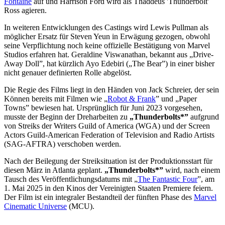
Fontaine
auf und Harrison Ford wird als Thaddeus 'Thunderbolt'
Ross agieren.
In weiteren Entwicklungen des Castings wird Lewis Pullman als
möglicher Ersatz für Steven Yeun in Erwägung gezogen, obwohl
seine Verpflichtung noch keine offizielle Bestätigung von Marvel
Studios erfahren hat. Geraldine Viswanathan, bekannt aus „Drive-
Away Doll”, hat kürzlich Ayo Edebiri („The Bear”) in einer bisher
nicht genauer definierten Rolle abgelöst.
Die Regie des Films liegt in den Händen von Jack Schreier, der sein
Können bereits mit Filmen wie „
Robot & Frank
” und „Paper
Towns” bewiesen hat. Ursprünglich für Juni 2023 vorgesehen,
musste der Beginn der Dreharbeiten zu
„Thunderbolts*”
aufgrund
von Streiks der Writers Guild of America (WGA) und der Screen
Actors Guild-American Federation of Television and Radio Artists
(SAG-AFTRA) verschoben werden.
Nach der Beilegung der Streiksituation ist der Produktionsstart für
diesen März in Atlanta geplant.
„Thunderbolts*”
wird, nach einem
Tausch des Veröffentlichungsdatums mit „
The Fantastic Four
”, am
1. Mai 2025 in den Kinos der Vereinigten Staaten Premiere feiern.
Der Film ist ein integraler Bestandteil der fünften Phase des
Marvel
Cinematic Universe
(MCU).