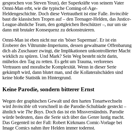
gesprochen von Steven Yeun), der Superkräfte von seinem Vater
Omni-Man erbt, wie die typische Coming-of-Age-
Heldengeschichte. Doch diese Vertrautheit ist eine Falle.
Invincible
baut die klassischen Tropen auf – den Teenager-Helden, das Justice-
League-ähnliche Team, den gottgleichen Beschützer –, nur um sie
dann mit brutaler Konsequenz zu dekonstruieren.
Omni-Man ist eben nicht nur ein 'böser Superman'. Er ist ein
Eroberer des Viltrumite-Imperiums, dessen gewaltsame Offenbarung
dich als Zuschauer zwingt, die Implikationen unkontrollierter Macht
wirklich zu spüren. Und Mark? Sein Weg besteht nicht darin,
mühelos den Tag zu retten. Es geht um Trauma, verlorenes
Vertrauen und moralische Komplexität. Wenn in dieser Serie
gekämpft wird, dann blutet man, und die Kollateralschäden sind
keine bloße Statistik im Hintergrund.
Keine Parodie, sondern bitterer Ernst
Wegen der graphischen Gewalt und den harten Tonartwechseln
wird
Invincible
oft vorschnell in die Parodie-Schublade gesteckt –
ähnlich wie
The Boys
. Doch das ist ein Missverständnis. Parodie
würde bedeuten, dass die Serie sich über das Genre lustig macht.
Das Gegenteil ist der Fall: Robert Kirkmans Comic-Vorlage bei
Image Comics nahm ihre Helden immer todernst.