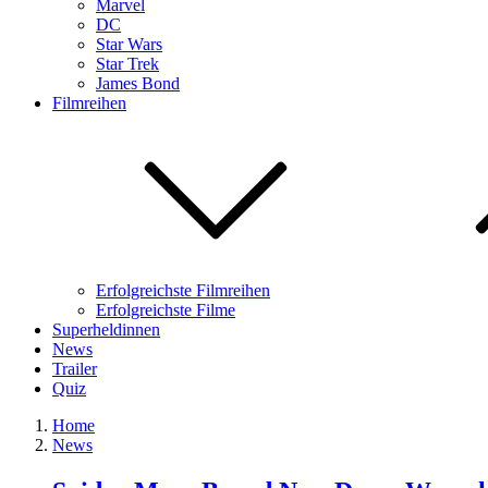
Marvel
DC
Star Wars
Star Trek
James Bond
Filmreihen
Erfolgreichste Filmreihen
Erfolgreichste Filme
Superheldinnen
News
Trailer
Quiz
Home
News