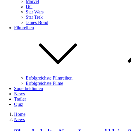
Marvel
DC
Star Wars
Star Trek
James Bond
Filmreihen
Erfolgreichste Filmreihen
Erfolgreichste Filme
Superheldinnen
News
Trailer
Quiz
Home
News