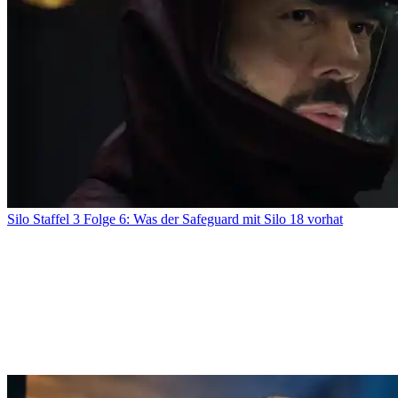
Silo Staffel 3 Folge 6: Was der Safeguard mit Silo 18 vorhat