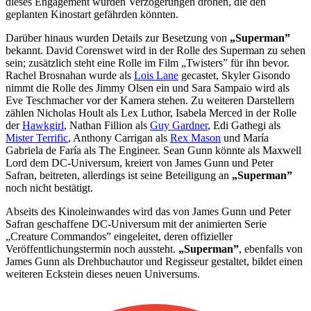
dieses Engagement würden Verzögerungen drohen, die den
geplanten Kinostart gefährden könnten.
Darüber hinaus wurden Details zur Besetzung von
„Superman”
bekannt. David Corenswet wird in der Rolle des Superman zu sehen
sein; zusätzlich steht eine Rolle im Film „Twisters” für ihn bevor.
Rachel Brosnahan wurde als
Lois Lane
gecastet, Skyler Gisondo
nimmt die Rolle des Jimmy Olsen ein und Sara Sampaio wird als
Eve Teschmacher vor der Kamera stehen. Zu weiteren Darstellern
zählen Nicholas Hoult als Lex Luthor, Isabela Merced in der Rolle
der
Hawkgirl
, Nathan Fillion als
Guy Gardner
, Edi Gathegi als
Mister Terrific
, Anthony Carrigan als
Rex Mason
und María
Gabriela de Faría als The Engineer. Sean Gunn könnte als Maxwell
Lord dem DC-Universum, kreiert von James Gunn und Peter
Safran, beitreten, allerdings ist seine Beteiligung an
„Superman”
noch nicht bestätigt.
Abseits des Kinoleinwandes wird das von James Gunn und Peter
Safran geschaffene DC-Universum mit der animierten Serie
„Creature Commandos” eingeleitet, deren offizieller
Veröffentlichungstermin noch aussteht.
„Superman”
, ebenfalls von
James Gunn als Drehbuchautor und Regisseur gestaltet, bildet einen
weiteren Eckstein dieses neuen Universums.