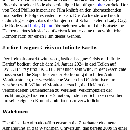
Phoenix in seiner Rolle als berüchtigte Hauptfigur
Joker
zurück. Der
von Todd Phillips inszenierte Film knüpft an den überraschenden
finanziellen Erfolg des ersten Teils an. Die Vorfreude wird noch
dadurch gesteigert, dass die Sängerin und Schauspielerin Lady Gaga
die Rolle von
Harley Quinn
übernehmen wird und die Fortsetzung
Elemente eines Musicals aufweisen könnte - eine ungewöhnliche
Kombination für einen Film dieses Genres.
Justice League: Crisis on Infinite Earths
Der Heimkinomarkt wird von „Justice League: Crisis on Infinite
Earths” bedient, der ab dem 24. Januar 2024 in drei Teilen auf
DVD, Blu-ray und 4K UHD erhältlich sein wird. In der Geschichte
müssen sich die Superhelden der Bedrohung durch den Anti-
Monitor stellen, der verschiedene Welten im DC-Multiversum
zerstören will. Während Monitor versucht, die Helden der
verschiedenen Dimensionen zu vereinen, verkompliziert der
machthungrige Braniac die Situation, indem er Schurken rekrutiert,
um seine eigenen Kontrollambitionen zu verwirklichen.
Watchmen
Ebenfalls als Animationsfilm erwartet die Zuschauer eine neue
Annäherung an das Watchmen-Universum, das bereits 2009 in einer