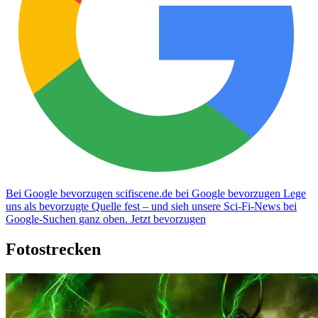
Bei Google bevorzugen
scifiscene.de bei Google bevorzugen
Lege
uns als bevorzugte Quelle fest – und sieh unsere Sci-Fi-News bei
Google-Suchen ganz oben.
Jetzt bevorzugen
Fotostrecken