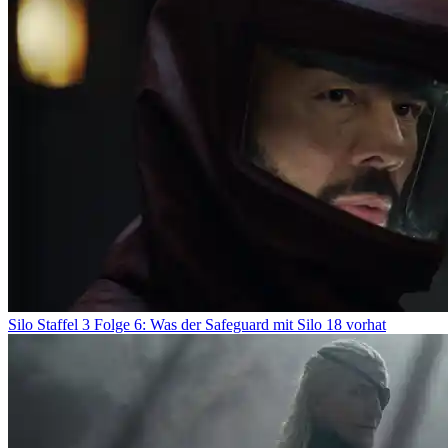
Silo Staffel 3 Folge 6: Was der Safeguard mit Silo 18 vorhat