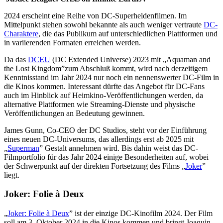
2024 erscheint eine Reihe von DC-Superheldenfilmen. Im
Mittelpunkt stehen sowohl bekannte als auch weniger vertraute
DC-
Charaktere
, die das Publikum auf unterschiedlichen Plattformen und
in variierenden Formaten erreichen werden.
Da das
DCEU
(DC Extended Universe) 2023 mit „Aquaman and
the Lost Kingdom”zum Abschluß kommt, wird nach derzeitigem
Kenntnisstand im Jahr 2024 nur noch ein nennenswerter DC-Film in
die Kinos kommen. Interessant dürfte das Angebot für DC-Fans
auch im Hinblick auf Heimkino-Veröffentlichungen werden, da
alternative Plattformen wie Streaming-Dienste und physische
Veröffentlichungen an Bedeutung gewinnen.
James Gunn, Co-CEO der DC Studios, steht vor der Einführung
eines neuen DC-Universums, das allerdings erst ab 2025 mit
„
Superman
” Gestalt annehmen wird. Bis dahin weist das DC-
Filmportfolio für das Jahr 2024 einige Besonderheiten auf, wobei
der Schwerpunkt auf der direkten Fortsetzung des Films „
Joker
”
liegt.
Joker: Folie à Deux
„
Joker: Folie à Deux
” ist der einzige DC-Kinofilm 2024. Der Film
soll am 3. Oktober 2024 in die Kinos kommen und bringt Joaquin