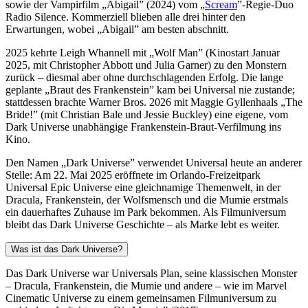
sowie der Vampirfilm „Abigail” (2024) vom „
Scream
”-Regie-Duo
Radio Silence. Kommerziell blieben alle drei hinter den
Erwartungen, wobei „Abigail” am besten abschnitt.
2025 kehrte Leigh Whannell mit „Wolf Man” (Kinostart Januar
2025, mit Christopher Abbott und Julia Garner) zu den Monstern
zurück – diesmal aber ohne durchschlagenden Erfolg. Die lange
geplante „Braut des Frankenstein” kam bei Universal nie zustande;
stattdessen brachte Warner Bros. 2026 mit Maggie Gyllenhaals „The
Bride!” (mit Christian Bale und Jessie Buckley) eine eigene, vom
Dark Universe unabhängige Frankenstein-Braut-Verfilmung ins
Kino.
Den Namen „Dark Universe” verwendet Universal heute an anderer
Stelle: Am 22. Mai 2025 eröffnete im Orlando-Freizeitpark
Universal Epic Universe eine gleichnamige Themenwelt, in der
Dracula, Frankenstein, der Wolfsmensch und die Mumie erstmals
ein dauerhaftes Zuhause im Park bekommen. Als Filmuniversum
bleibt das Dark Universe Geschichte – als Marke lebt es weiter.
Was ist das Dark Universe?
Das Dark Universe war Universals Plan, seine klassischen Monster
– Dracula, Frankenstein, die Mumie und andere – wie im Marvel
Cinematic Universe zu einem gemeinsamen Filmuniversum zu