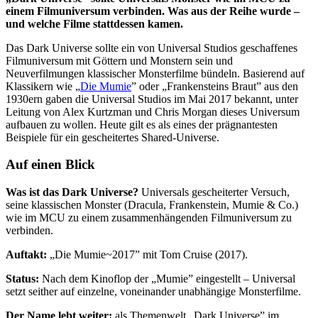
einem Filmuniversum verbinden. Was aus der Reihe wurde –
und welche Filme stattdessen kamen.
Das Dark Universe sollte ein von Universal Studios geschaffenes
Filmuniversum mit Göttern und Monstern sein und
Neuverfilmungen klassischer Monsterfilme bündeln. Basierend auf
Klassikern wie „
Die Mumie
” oder „Frankensteins Braut” aus den
1930ern gaben die Universal Studios im Mai 2017 bekannt, unter
Leitung von Alex Kurtzman und Chris Morgan dieses Universum
aufbauen zu wollen. Heute gilt es als eines der prägnantesten
Beispiele für ein gescheitertes Shared-Universe.
Auf einen Blick
Was ist das Dark Universe?
Universals gescheiterter Versuch,
seine klassischen Monster (Dracula, Frankenstein, Mumie & Co.)
wie im MCU zu einem zusammenhängenden Filmuniversum zu
verbinden.
Auftakt:
„Die Mumie~2017” mit Tom Cruise (2017).
Status:
Nach dem Kinoflop der „Mumie” eingestellt – Universal
setzt seither auf einzelne, voneinander unabhängige Monsterfilme.
Der Name lebt weiter:
als Themenwelt „Dark Universe” im