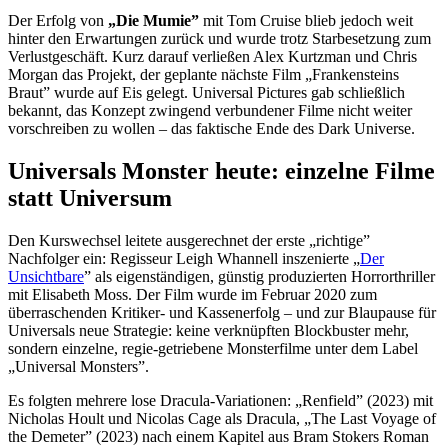
Der Erfolg von
„Die Mumie”
mit Tom Cruise blieb jedoch weit
hinter den Erwartungen zurück und wurde trotz Starbesetzung zum
Verlustgeschäft. Kurz darauf verließen Alex Kurtzman und Chris
Morgan das Projekt, der geplante nächste Film „Frankensteins
Braut” wurde auf Eis gelegt. Universal Pictures gab schließlich
bekannt, das Konzept zwingend verbundener Filme nicht weiter
vorschreiben zu wollen – das faktische Ende des Dark Universe.
Universals Monster heute: einzelne Filme
statt Universum
Den Kurswechsel leitete ausgerechnet der erste „richtige”
Nachfolger ein: Regisseur Leigh Whannell inszenierte „
Der
Unsichtbare
” als eigenständigen, günstig produzierten Horrorthriller
mit Elisabeth Moss. Der Film wurde im Februar 2020 zum
überraschenden Kritiker- und Kassenerfolg – und zur Blaupause für
Universals neue Strategie: keine verknüpften Blockbuster mehr,
sondern einzelne, regie-getriebene Monsterfilme unter dem Label
„Universal Monsters”.
Es folgten mehrere lose Dracula-Variationen: „Renfield” (2023) mit
Nicholas Hoult und Nicolas Cage als Dracula, „The Last Voyage of
the Demeter” (2023) nach einem Kapitel aus Bram Stokers Roman