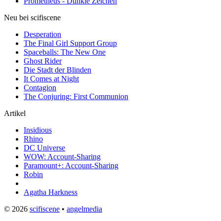
Prometheus - Dunkle Zeichen
Neu bei scifiscene
Desperation
The Final Girl Support Group
Spaceballs: The New One
Ghost Rider
Die Stadt der Blinden
It Comes at Night
Contagion
The Conjuring: First Communion
Artikel
Insidious
Rhino
DC Universe
WOW: Account-Sharing
Paramount+: Account-Sharing
Robin
Agatha Harkness
© 2026
scifiscene
•
angelmedia