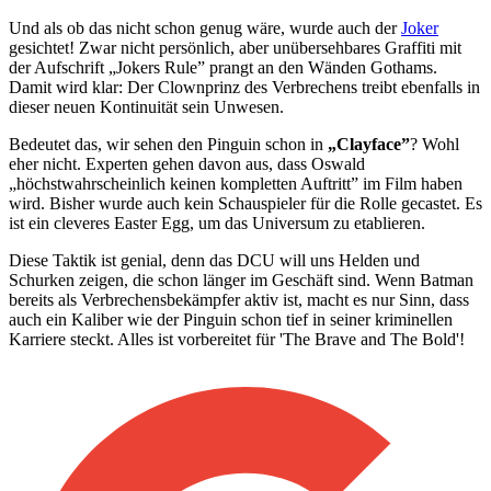
Und als ob das nicht schon genug wäre, wurde auch der
Joker
gesichtet! Zwar nicht persönlich, aber unübersehbares Graffiti mit
der Aufschrift „Jokers Rule” prangt an den Wänden Gothams.
Damit wird klar: Der Clownprinz des Verbrechens treibt ebenfalls in
dieser neuen Kontinuität sein Unwesen.
Bedeutet das, wir sehen den Pinguin schon in
„Clayface”
? Wohl
eher nicht. Experten gehen davon aus, dass Oswald
„höchstwahrscheinlich keinen kompletten Auftritt” im Film haben
wird. Bisher wurde auch kein Schauspieler für die Rolle gecastet. Es
ist ein cleveres Easter Egg, um das Universum zu etablieren.
Diese Taktik ist genial, denn das DCU will uns Helden und
Schurken zeigen, die schon länger im Geschäft sind. Wenn Batman
bereits als Verbrechensbekämpfer aktiv ist, macht es nur Sinn, dass
auch ein Kaliber wie der Pinguin schon tief in seiner kriminellen
Karriere steckt. Alles ist vorbereitet für 'The Brave and The Bold'!