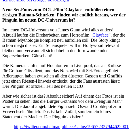
Neue Set-Fotos zum DCU-Film 'Clayface' enthüllen einen
riesigen Batman-Schurken. Finden wir endlich heraus, wer der
Pinguin im neuen DC-Universum ist?
Im neuen DC-Universum von James Gunn wird alles anders!
Aktuell laufen die Dreharbeiten zum Horrorfilm „
Clayface
”, der die
Batman-Mythologie komplett neu aufrollen soll. Die Story klingt
schon mega düster: Ein Schauspieler will in Hollywood relevant
bleiben und verwandelt sich dabei in den formwandelnden
Superschurken. Gänsehaut!
Die Kameras laufen auf Hochtouren in Liverpool, das als Kulisse
für Gotham City dient, und das Netz wird mit Set-Fotos geflutet.
Adleraugen haben zwischen all den düsteren Gassen und Graffitis
jetzt einen Riesen-Hinweis entdeckt, der die Fans ausrasten lässt:
Der Pinguin ist offiziell Teil des neuen DCU!
Aber wie sicher ist das? Absolut sicher! Auf einem der Fotos ist ein
Poster zu sehen, das die Bürger Gothams vor dem „Penguin Man”
warnt. Die darauf abgebildete Figur sieht Oswald Cobblepot zum
Verwechseln ähnlich. Das ist kein Zufall, sondern ein klares
Statement der Macher. Der Pinguin existiert!
https://twitter.com/batmanjubileee/status/196572327944622901