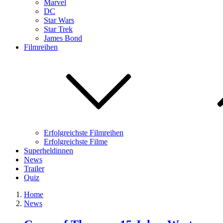
Marvel
DC
Star Wars
Star Trek
James Bond
Filmreihen
Erfolgreichste Filmreihen
Erfolgreichste Filme
Superheldinnen
News
Trailer
Quiz
Home
News