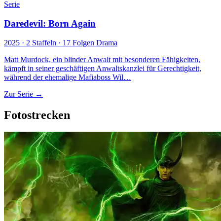
Serie
Daredevil: Born Again
2025 · 2 Staffeln · 17 Folgen
Drama
Matt Murdock, ein blinder Anwalt mit besonderen Fähigkeiten,
kämpft in seiner geschäftigen Anwaltskanzlei für Gerechtigkeit,
während der ehemalige Mafiaboss Wil…
Zur Serie →
Fotostrecken