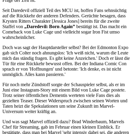
Frage der Zeit ist.
Seit Daredevil offiziell Teil des MCU ist, hoffen Fans sehnsüchtig
auf die Rückkehr der anderen Defenders. Gerüchte besagen, dass
Krysten Ritters Charakter [Jessica Jones] bereits für die zweite
Staffel von
„Daredevil: Born Again”
bestätigt ist. Das macht ein
Comeback von Luke Cage und vielleicht sogar Iron Fist umso
wahrscheinlicher.
Doch was sagt der Hauptdarsteller selbst? Bei der Edmonton Expo
gab sich Colter noch ahnungslos: 'Ich weiß nicht, warum die Leute
mich das ständig fragen. Es gibt keine Anzeichen.' Doch er lässt die
Tür für eine Rückkehr bewusst offen. Bei der Indiana Comic Con
sprach er von 'Hoffnungen' und betonte: 'Ich denke, es ist nicht
unmöglich. Alles kann passieren.'
Für noch mehr Zündstoff sorgte der Schauspieler selbst, als er im
Juni eine Instagram-Story mit einem Bild von Luke Cage postete.
Trotz seiner öffentlichen Dementis werteten viele Fans dies als
gezielten Teaser. Dieser Widerspruch zwischen seinen Worten und
Taten heizt die Spekulationen um seine Zukunft im Marvel-
Universum weiter kräftig an.
Und was sagt Marvel offiziell dazu? Brad Winderbaum, Marvels
Chef für Streaming, gab im Februar einen kleinen Einblick. Er
bestätigte, dass man bei Marvel 'sehr intensiv dabei sei, die anderen