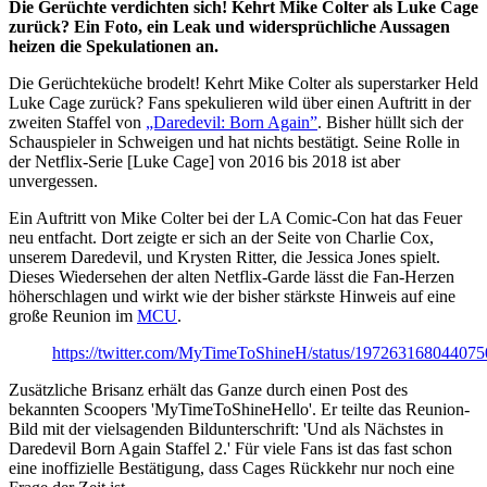
Die Gerüchte verdichten sich! Kehrt Mike Colter als Luke Cage
zurück? Ein Foto, ein Leak und widersprüchliche Aussagen
heizen die Spekulationen an.
Die Gerüchteküche brodelt! Kehrt Mike Colter als superstarker Held
Luke Cage zurück? Fans spekulieren wild über einen Auftritt in der
zweiten Staffel von
„Daredevil: Born Again”
. Bisher hüllt sich der
Schauspieler in Schweigen und hat nichts bestätigt. Seine Rolle in
der Netflix-Serie [Luke Cage] von 2016 bis 2018 ist aber
unvergessen.
Ein Auftritt von Mike Colter bei der LA Comic-Con hat das Feuer
neu entfacht. Dort zeigte er sich an der Seite von Charlie Cox,
unserem Daredevil, und Krysten Ritter, die Jessica Jones spielt.
Dieses Wiedersehen der alten Netflix-Garde lässt die Fan-Herzen
höherschlagen und wirkt wie der bisher stärkste Hinweis auf eine
große Reunion im
MCU
.
https://twitter.com/MyTimeToShineH/status/19726316804407
Zusätzliche Brisanz erhält das Ganze durch einen Post des
bekannten Scoopers 'MyTimeToShineHello'. Er teilte das Reunion-
Bild mit der vielsagenden Bildunterschrift: 'Und als Nächstes in
Daredevil Born Again Staffel 2.' Für viele Fans ist das fast schon
eine inoffizielle Bestätigung, dass Cages Rückkehr nur noch eine