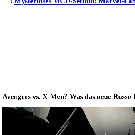
Mysteriöses MCU-Setfoto: Marvel-Fan
Avengers vs. X-Men? Was das neue Russo-F