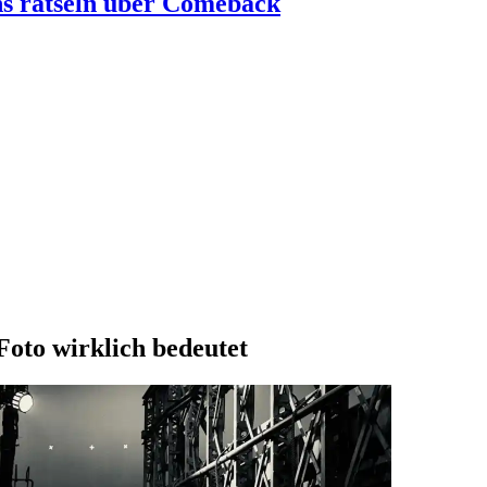
s rätseln über Comeback
oto wirklich bedeutet