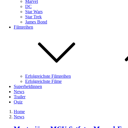
Marvel
DC
Star Wars
Star Trek
James Bond
Filmreihen
Erfolgreichste Filmreihen
Erfolgreichste Filme
Superheldinnen
News
Trailer
Quiz
Home
News