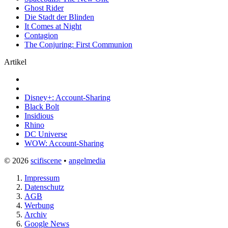
Ghost Rider
Die Stadt der Blinden
It Comes at Night
Contagion
The Conjuring: First Communion
Artikel
Disney+: Account-Sharing
Black Bolt
Insidious
Rhino
DC Universe
WOW: Account-Sharing
© 2026
scifiscene
•
angelmedia
Impressum
Datenschutz
AGB
Werbung
Archiv
Google News