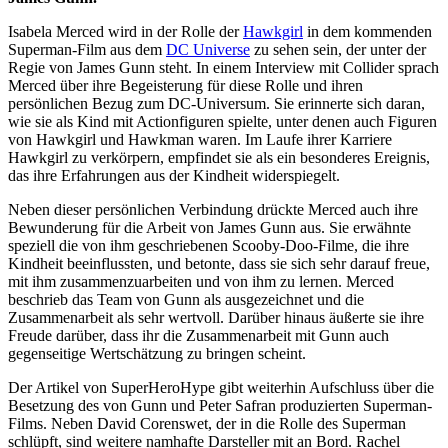
Isabela Merced wird in der Rolle der
Hawkgirl
in dem kommenden
Superman-Film aus dem
DC Universe
zu sehen sein, der unter der
Regie von James Gunn steht. In einem Interview mit Collider sprach
Merced über ihre Begeisterung für diese Rolle und ihren
persönlichen Bezug zum DC-Universum. Sie erinnerte sich daran,
wie sie als Kind mit Actionfiguren spielte, unter denen auch Figuren
von Hawkgirl und Hawkman waren. Im Laufe ihrer Karriere
Hawkgirl zu verkörpern, empfindet sie als ein besonderes Ereignis,
das ihre Erfahrungen aus der Kindheit widerspiegelt.
Neben dieser persönlichen Verbindung drückte Merced auch ihre
Bewunderung für die Arbeit von James Gunn aus. Sie erwähnte
speziell die von ihm geschriebenen Scooby-Doo-Filme, die ihre
Kindheit beeinflussten, und betonte, dass sie sich sehr darauf freue,
mit ihm zusammenzuarbeiten und von ihm zu lernen. Merced
beschrieb das Team von Gunn als ausgezeichnet und die
Zusammenarbeit als sehr wertvoll. Darüber hinaus äußerte sie ihre
Freude darüber, dass ihr die Zusammenarbeit mit Gunn auch
gegenseitige Wertschätzung zu bringen scheint.
Der Artikel von SuperHeroHype gibt weiterhin Aufschluss über die
Besetzung des von Gunn und Peter Safran produzierten Superman-
Films. Neben David Corenswet, der in die Rolle des Superman
schlüpft, sind weitere namhafte Darsteller mit an Bord. Rachel