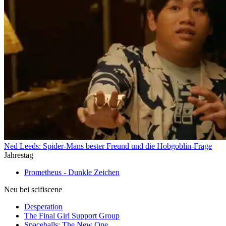
Ned Leeds: Spider-Mans bester Freund und die Hobgoblin-Frage
Jahrestag
Prometheus - Dunkle Zeichen
Neu bei scifiscene
Desperation
The Final Girl Support Group
Spaceballs: The New One