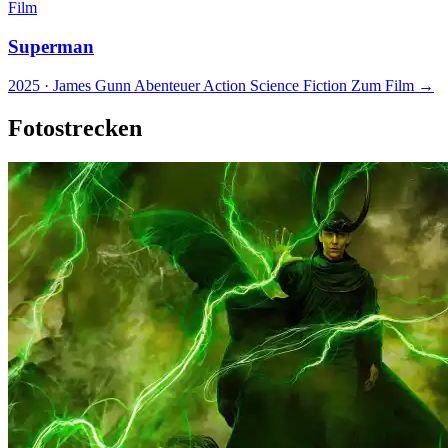
Film
Superman
2025 · James Gunn
Abenteuer
Action
Science Fiction
Zum Film →
Fotostrecken