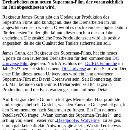
Dreharbeiten zum neuen Superman-Film, der voraussichtlich
im Juli abgeschlossen wird.
Regisseur James Gunn gibt ein Update zur Produktion des
Superman-Films und kündigt an, dass die Dreharbeiten im Juli
abgeschlossen sein werden. Obwohl es noch kein bestätigtes Datum
für den ersten Trailer gibt, könnte dieser noch in diesem Jahr
erscheinen. Die zusätzliche Post-Produktionszeit wird als positiv
angesehen, da sie die Qualität des Trailers sicherstellen soll.
James Gunn, der Regisseur des Superman-Films, hat ein neues
Update zu den laufenden Dreharbeiten für den kommenden
DC
Universe Film
gegeben. Nach Abschluss der
DCEU-Filmreihe
im
Jahr 2023 bereitet sich das neue
DC Universe
auf den Start vor. Der
erste Film dieses neuen Universums wird ein lang erwarteter
Superman-Film mit David Corenswet sein. Seit Donnerstag, dem
23. Mai, befinden sich Gunns Dreharbeiten seit 84 Tagen in
Produktion, und die Fans warten gespannt auf neue Details.
Auf Instagram teilte Gunn ein lustiges Meme über Haarprodukte
und zeigte dabei sein Gesicht, was den Fans die Gelegenheit gab, in
den Kommentaren nach Superman zu fragen. Ein Fan namens
PeteKeys766 fragte: „Wann kommt der Superman-Trailer?”, und
schlug vor, einen Teaser vor „
Deadpool & Wolverine
” zu zeigen.
Gunn gab keine direkte Antwort, sagte aber: „Wir sind erst etwas