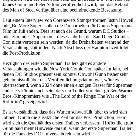
James Gunn und Peter Safran veröffentlicht wird, und das Reboot
des Man of Steel verfügt über eine beeindruckende Besetzung.
Laut einem Interview von Corenswets Stuntperformer Justin Howell
mit „Be More Super” sollen die Dreharbeiten für Gunns Superman-
Film im Juli enden. Dies ist auch der Grund, warum DC Studios –
oder zumindest Superman – dieses Jahr bei der San Diego Comic-
Con nicht vertreten sein werden, da die Dreharbeiten während der
Veranstaltung stattfinden. Nach Abschluss der Hauptdrehzeit folgt
die Post-Produktion.
Bezüglich des ersten Superman-Trailers gibt es andere
Veranstaltungen wie die New York Comic Con später im Jahr, bei
denen DC Studios präsent sein könnte. Obwohl Gunn bisher sehr
geheimnisvoll über das Veröffentlichungsdatum war, wäre es
überraschend, wenn 2024 ohne einen einzigen Teaser für Superman
endet. Es könnte auch sein, dass ein Trailer vor einer großen Warner
Bros.-Kinopremiere wie „The Lord of the Rings: The War of the
Rohirrim” gezeigt wird.
Es ist verständlich, dass das Warten schwerfällt, aber es wird sich
lohnen. Durch die zusätzliche Zeit für das Post-Production-Team
wird sich die Qualität des ersten Trailers verbessern. Hoffentlich gibt
Gunn bald mehr Hinweise darauf, wann der erste Superman-Trailer
für die Fans des DC Universe bereit sein wird.