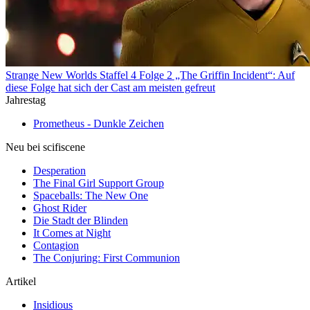
Strange New Worlds Staffel 4 Folge 2 „The Griffin Incident“: Auf
diese Folge hat sich der Cast am meisten gefreut
Jahrestag
Prometheus - Dunkle Zeichen
Neu bei scifiscene
Desperation
The Final Girl Support Group
Spaceballs: The New One
Ghost Rider
Die Stadt der Blinden
It Comes at Night
Contagion
The Conjuring: First Communion
Artikel
Insidious