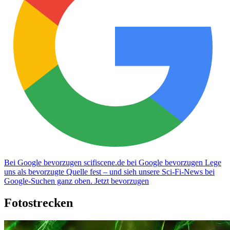
Bei Google bevorzugen
scifiscene.de bei Google bevorzugen
Lege
uns als bevorzugte Quelle fest – und sieh unsere Sci-Fi-News bei
Google-Suchen ganz oben.
Jetzt bevorzugen
Fotostrecken