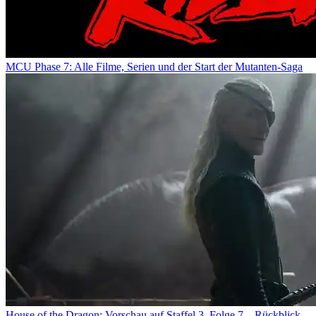
MCU Phase 7: Alle Filme, Serien und der Start der Mutanten-Saga
House of the Dragon: Vorschau auf Staffel 3, Folge 7 – Rückblick