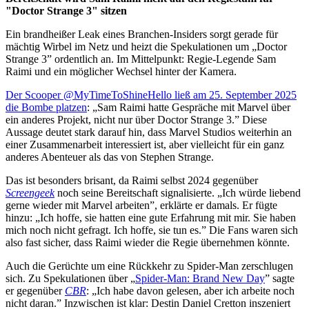
"Doctor Strange 3" sitzen
Ein brandheißer Leak eines Branchen-Insiders sorgt gerade für
mächtig Wirbel im Netz und heizt die Spekulationen um „Doctor
Strange 3” ordentlich an. Im Mittelpunkt: Regie-Legende Sam
Raimi und ein möglicher Wechsel hinter der Kamera.
Der Scooper @MyTimeToShineHello ließ am 25. September 2025
die Bombe platzen
: „Sam Raimi hatte Gespräche mit Marvel über
ein anderes Projekt, nicht nur über Doctor Strange 3.” Diese
Aussage deutet stark darauf hin, dass Marvel Studios weiterhin an
einer Zusammenarbeit interessiert ist, aber vielleicht für ein ganz
anderes Abenteuer als das von Stephen Strange.
Das ist besonders brisant, da Raimi selbst 2024 gegenüber
Screengeek
noch seine Bereitschaft signalisierte. „Ich würde liebend
gerne wieder mit Marvel arbeiten”, erklärte er damals. Er fügte
hinzu: „Ich hoffe, sie hatten eine gute Erfahrung mit mir. Sie haben
mich noch nicht gefragt. Ich hoffe, sie tun es.” Die Fans waren sich
also fast sicher, dass Raimi wieder die Regie übernehmen könnte.
Auch die Gerüchte um eine Rückkehr zu Spider-Man zerschlugen
sich. Zu Spekulationen über „
Spider-Man: Brand New Day
” sagte
er gegenüber
CBR
: „Ich habe davon gelesen, aber ich arbeite noch
nicht daran.” Inzwischen ist klar: Destin Daniel Cretton inszeniert