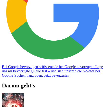
Bei Google bevorzugen
scifiscene.de bei Google bevorzugen
Lege
uns als bevorzugte Quelle fest – und sieh unsere Sci-Fi-News bei
Google-Suchen ganz oben.
Jetzt bevorzugen
Darum geht's