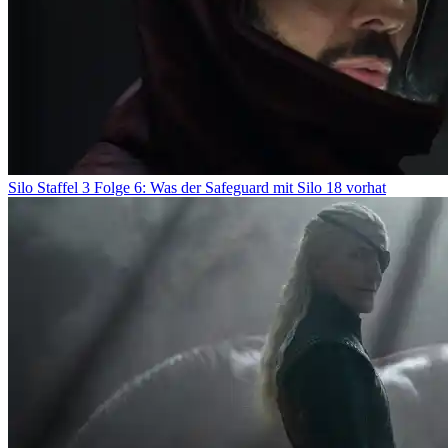
Silo Staffel 3 Folge 6: Was der Safeguard mit Silo 18 vorhat