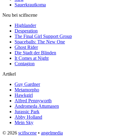
Sauerkrautkoma
Neu bei scifiscene
Highlander
Desperation
The Final Girl Support Group
Spaceballs: The New One
Ghost Rider
Die Stadt der Blinden
It Comes at Night
Contagion
Artikel
Guy Gardner
Metamorpho
Hawkgirl
Alfred Pennyworth
Andromeda Attumasen
Jurassic Park
Abby Holland
Mein Sky
© 2026
scifiscene
•
angelmedia