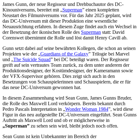
James Gunn, der neue Regisseur und Drehbuchautor des DC-
Kinouniversums, bereitet mit „
Superman
” einen kompletten
Neustart des Filmuniversums vor. Für das Jahr 2025 geplant, wird
das DC-Universum mit dieser Produktion eine wesentliche
Neuausrichtung erfahren. In diesem Zuge findet auch ein Wechsel in
der Besetzung der ikonischen Rolle des
Superman
statt: David
Corenswet übernimmt die Rolle und löst damit Henry Cavill ab.
Gunn setzt dabei auf seine bewährten Kollegen, die schon an seinen
Projekten wie der „
Guardians of the Galaxy
” Trilogie bei Marvel
und „
The Suicide Squad
” bei DC beteiligt waren. Der Regisseur
greift auf sein vertrautes Team zurück, zu dem unter anderem der
Produktionsdesigner, der Kostümdesigner, der Kameramann sowie
der VFX-Supervisor gehören. Dies zeigt sich auch in den
Besetzungen von Schauspielerinnen und Schauspielern, die er für
das neue DC-Universum gewonnen hat.
In diesem Zusammenhang wird Sean Gunn, James Gunns Bruder,
die Rolle des Maxwell Lord verkörpern. Bereits bekannt durch
Pedro Pascals Interpretation in „
Wonder Woman 1984
”, wird diese
Figur in das neu aufgestellte DC-Universum eingeführt. Sean Gunns
Auftritt als Maxwell Lord und ob er möglicherweise in
„Superman”
zu sehen sein wird, bleibt jedoch noch offen.
Sean Gunn ist kein Unbekannter im Bereich der