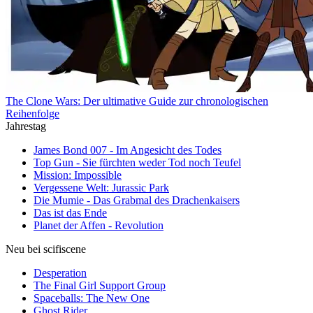
The Clone Wars: Der ultimative Guide zur chronologischen
Reihenfolge
Jahrestag
James Bond 007 - Im Angesicht des Todes
Top Gun - Sie fürchten weder Tod noch Teufel
Mission: Impossible
Vergessene Welt: Jurassic Park
Die Mumie - Das Grabmal des Drachenkaisers
Das ist das Ende
Planet der Affen - Revolution
Neu bei scifiscene
Desperation
The Final Girl Support Group
Spaceballs: The New One
Ghost Rider