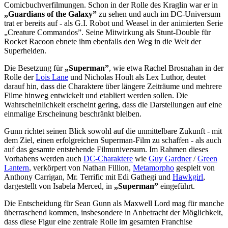
Comicbuchverfilmungen. Schon in der Rolle des Kraglin war er in
„Guardians of the Galaxy”
zu sehen und auch im DC-Universum
trat er bereits auf - als G.I. Robot und Weasel in der animierten Serie
„Creature Commandos”. Seine Mitwirkung als Stunt-Double für
Rocket Racoon ebnete ihm ebenfalls den Weg in die Welt der
Superhelden.
Die Besetzung für
„Superman”
, wie etwa Rachel Brosnahan in der
Rolle der
Lois Lane
und Nicholas Hoult als Lex Luthor, deutet
darauf hin, dass die Charaktere über längere Zeiträume und mehrere
Filme hinweg entwickelt und etabliert werden sollen. Die
Wahrscheinlichkeit erscheint gering, dass die Darstellungen auf eine
einmalige Erscheinung beschränkt bleiben.
Gunn richtet seinen Blick sowohl auf die unmittelbare Zukunft - mit
dem Ziel, einen erfolgreichen Superman-Film zu schaffen - als auch
auf das gesamte entstehende Filmuniversum. Im Rahmen dieses
Vorhabens werden auch
DC-Charaktere
wie
Guy Gardner
/
Green
Lantern
, verkörpert von Nathan Fillion,
Metamorpho
gespielt von
Anthony Carrigan, Mr. Terrific mit Edi Gathegi und
Hawkgirl
,
dargestellt von Isabela Merced, in
„Superman”
eingeführt.
Die Entscheidung für Sean Gunn als Maxwell Lord mag für manche
überraschend kommen, insbesondere in Anbetracht der Möglichkeit,
dass diese Figur eine zentrale Rolle im gesamten Franchise