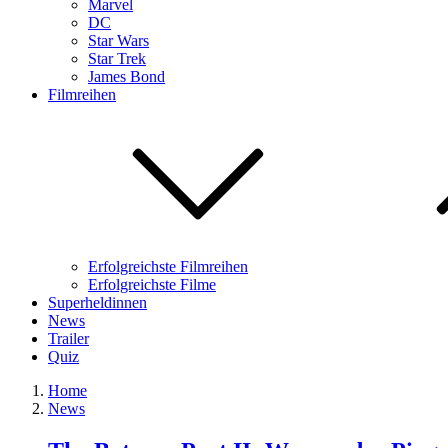
Marvel
DC
Star Wars
Star Trek
James Bond
Filmreihen
Erfolgreichste Filmreihen
Erfolgreichste Filme
Superheldinnen
News
Trailer
Quiz
Home
News