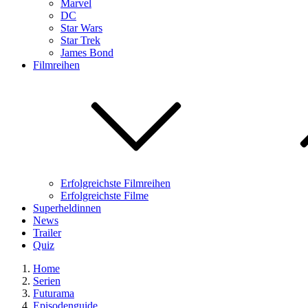
Marvel
DC
Star Wars
Star Trek
James Bond
Filmreihen
Erfolgreichste Filmreihen
Erfolgreichste Filme
Superheldinnen
News
Trailer
Quiz
Home
Serien
Futurama
Episodenguide