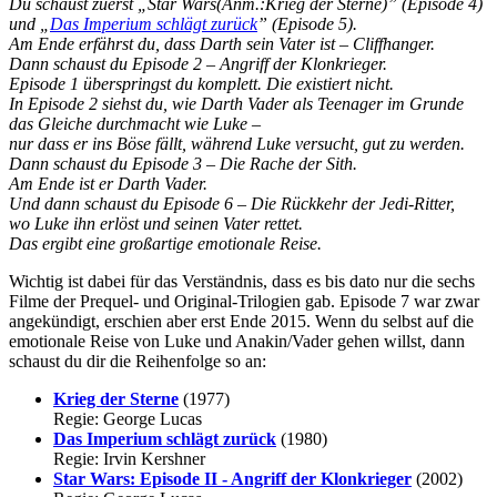
Du schaust zuerst „Star Wars(Anm.:Krieg der Sterne)” (Episode 4)
und „
Das Imperium schlägt zurück
” (Episode 5).
Am Ende erfährst du, dass Darth sein Vater ist – Cliffhanger.
Dann schaust du Episode 2 – Angriff der Klonkrieger.
Episode 1 überspringst du komplett. Die existiert nicht.
In Episode 2 siehst du, wie Darth Vader als Teenager im Grunde
das Gleiche durchmacht wie Luke –
nur dass er ins Böse fällt, während Luke versucht, gut zu werden.
Dann schaust du Episode 3 – Die Rache der Sith.
Am Ende ist er Darth Vader.
Und dann schaust du Episode 6 – Die Rückkehr der Jedi-Ritter,
wo Luke ihn erlöst und seinen Vater rettet.
Das ergibt eine großartige emotionale Reise.
Wichtig ist dabei für das Verständnis, dass es bis dato nur die sechs
Filme der Prequel- und Original-Trilogien gab. Episode 7 war zwar
angekündigt, erschien aber erst Ende 2015. Wenn du selbst auf die
emotionale Reise von Luke und Anakin/Vader gehen willst, dann
schaust du dir die Reihenfolge so an:
Krieg der Sterne
(1977)
Regie: George Lucas
Das Imperium schlägt zurück
(1980)
Regie: Irvin Kershner
Star Wars: Episode II - Angriff der Klonkrieger
(2002)