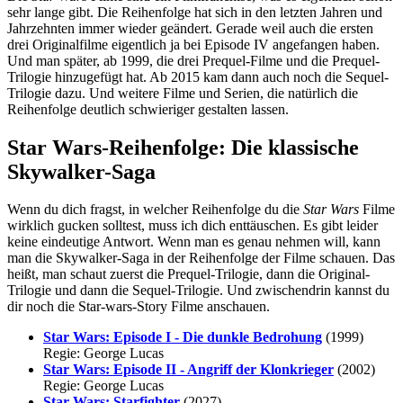
sehr lange gibt. Die Reihenfolge hat sich in den letzten Jahren und
Jahrzehnten immer wieder geändert. Gerade weil auch die ersten
drei Originalfilme eigentlich ja bei Episode IV angefangen haben.
Und man später, ab 1999, die drei Prequel-Filme und die Prequel-
Trilogie hinzugefügt hat. Ab 2015 kam dann auch noch die Sequel-
Trilogie dazu. Und weitere Filme und Serien, die natürlich die
Reihenfolge deutlich schwieriger gestalten lassen.
Star Wars-Reihenfolge: Die klassische
Skywalker-Saga
Wenn du dich fragst, in welcher Reihenfolge du die
Star Wars
Filme
wirklich gucken solltest, muss ich dich enttäuschen. Es gibt leider
keine eindeutige Antwort. Wenn man es genau nehmen will, kann
man die Skywalker-Saga in der Reihenfolge der Filme schauen. Das
heißt, man schaut zuerst die Prequel-Trilogie, dann die Original-
Trilogie und dann die Sequel-Trilogie. Und zwischendrin kannst du
dir noch die Star-wars-Story Filme anschauen.
Star Wars: Episode I - Die dunkle Bedrohung
(1999)
Regie: George Lucas
Star Wars: Episode II - Angriff der Klonkrieger
(2002)
Regie: George Lucas
Star Wars: Starfighter
(2027)