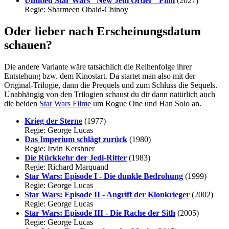
Untitled Star Wars "New Jedi Order" Film
(2027)
Regie: Sharmeen Obaid-Chinoy
Oder lieber nach Erscheinungsdatum
schauen?
Die andere Variante wäre tatsächlich die Reihenfolge ihrer
Entstehung bzw. dem Kinostart. Da startet man also mit der
Original-Trilogie, dann die Prequels und zum Schluss die Sequels.
Unabhängig von den Trilogien schaust du dir dann natürlich auch
die beiden
Star Wars Filme
um Rogue One und Han Solo an.
Krieg der Sterne
(1977)
Regie: George Lucas
Das Imperium schlägt zurück
(1980)
Regie: Irvin Kershner
Die Rückkehr der Jedi-Ritter
(1983)
Regie: Richard Marquand
Star Wars: Episode I - Die dunkle Bedrohung
(1999)
Regie: George Lucas
Star Wars: Episode II - Angriff der Klonkrieger
(2002)
Regie: George Lucas
Star Wars: Episode III - Die Rache der Sith
(2005)
Regie: George Lucas