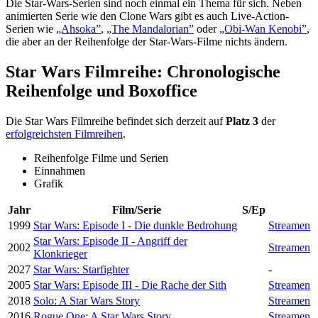
Die Star-Wars-Serien sind noch einmal ein Thema für sich. Neben
animierten Serie wie den Clone Wars gibt es auch Live-Action-
Serien wie
„Ahsoka”
,
„The Mandalorian”
oder
„Obi-Wan Kenobi”
,
die aber an der Reihenfolge der Star-Wars-Filme nichts ändern.
Star Wars Filmreihe: Chronologische
Reihenfolge und Boxoffice
Die Star Wars Filmreihe befindet sich derzeit auf
Platz 3
der
erfolgreichsten Filmreihen
.
Reihenfolge Filme und Serien
Einnahmen
Grafik
Jahr
Film/Serie
S/Ep
1999
Star Wars: Episode I - Die dunkle Bedrohung
Streamen
Star Wars: Episode II - Angriff der
2002
Streamen
Klonkrieger
2027
Star Wars: Starfighter
-
2005
Star Wars: Episode III - Die Rache der Sith
Streamen
2018
Solo: A Star Wars Story
Streamen
2016
Rogue One: A Star Wars Story
Streamen