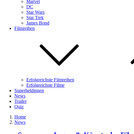
Marvel
DC
Star Wars
Star Trek
James Bond
Filmreihen
Erfolgreichste Filmreihen
Erfolgreichste Filme
Superheldinnen
News
Trailer
Quiz
Home
News