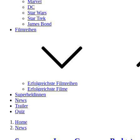
Marvel
DC
Star Wars
Star Trek
James Bond
Filmreihen
Erfolgreichste Filmreihen
Erfolgreichste Filme
Superheldinnen
News
Trailer
Quiz
Home
News