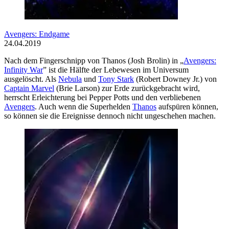
Avengers: Endgame
24.04.2019
Nach dem Fingerschnipp von Thanos (Josh Brolin) in „
Avengers:
Infinity War
” ist die Hälfte der Lebewesen im Universum
ausgelöscht. Als
Nebula
und
Tony Stark
(Robert Downey Jr.) von
Captain Marvel
(Brie Larson) zur Erde zurückgebracht wird,
herrscht Erleichterung bei Pepper Potts und den verbliebenen
Avengers
. Auch wenn die Superhelden
Thanos
aufspüren können,
so können sie die Ereignisse dennoch nicht ungeschehen machen.