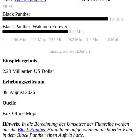
FILM
Black Panther
1,4 Mrd.
Black Panther: Wakanda Forever
859 Mio.
0
246 Mio.
491 Mio.
737 Mio.
982 Mio.
1,2 Mrd.
1,5 Mrd.
Umsatz weltweit(Dollar)
Einspielergebnis
2.23 Milliarden US Dollar
Erhebungszeitraum
09. August 2026
Quelle
Box Office Mojo
Hinweis
: In die Berechnung des Umsatzes der Filmreihe werden
nur die
Black Panther
Hauptfilme aufgenommen, nicht jeder Film,
in dem Black Panther einen Auftritt hatte.