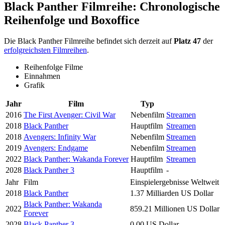
Black Panther Filmreihe: Chronologische
Reihenfolge und Boxoffice
Die Black Panther Filmreihe befindet sich derzeit auf
Platz 47
der
erfolgreichsten Filmreihen
.
Reihenfolge Filme
Einnahmen
Grafik
Jahr
Film
Typ
2016
The First Avenger: Civil War
Nebenfilm
Streamen
2018
Black Panther
Hauptfilm
Streamen
2018
Avengers: Infinity War
Nebenfilm
Streamen
2019
Avengers: Endgame
Nebenfilm
Streamen
2022
Black Panther: Wakanda Forever
Hauptfilm
Streamen
2028
Black Panther 3
Hauptfilm
-
Jahr
Film
Einspielergebnisse Weltweit
2018
Black Panther
1.37 Milliarden US Dollar
Black Panther: Wakanda
2022
859.21 Millionen US Dollar
Forever
2028
Black Panther 3
0.00 US Dollar