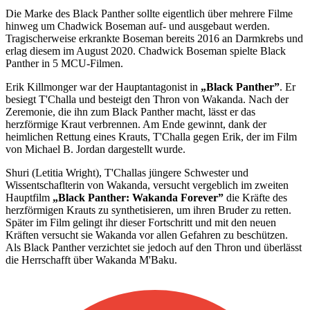
Die Marke des Black Panther sollte eigentlich über mehrere Filme
hinweg um Chadwick Boseman auf- und ausgebaut werden.
Tragischerweise erkrankte Boseman bereits 2016 an Darmkrebs und
erlag diesem im August 2020. Chadwick Boseman spielte Black
Panther in 5 MCU-Filmen.
Erik Killmonger war der Hauptantagonist in
„Black Panther”
. Er
besiegt T'Challa und besteigt den Thron von Wakanda. Nach der
Zeremonie, die ihn zum Black Panther macht, lässt er das
herzförmige Kraut verbrennen. Am Ende gewinnt, dank der
heimlichen Rettung eines Krauts, T'Challa gegen Erik, der im Film
von Michael B. Jordan dargestellt wurde.
Shuri (Letitia Wright), T'Challas jüngere Schwester und
Wissentschaflterin von Wakanda, versucht vergeblich im zweiten
Hauptfilm
„Black Panther: Wakanda Forever”
die Kräfte des
herzförmigen Krauts zu synthetisieren, um ihren Bruder zu retten.
Später im Film gelingt ihr dieser Fortschritt und mit den neuen
Kräften versucht sie Wakanda vor allen Gefahren zu beschützen.
Als Black Panther verzichtet sie jedoch auf den Thron und überlässt
die Herrschafft über Wakanda M'Baku.