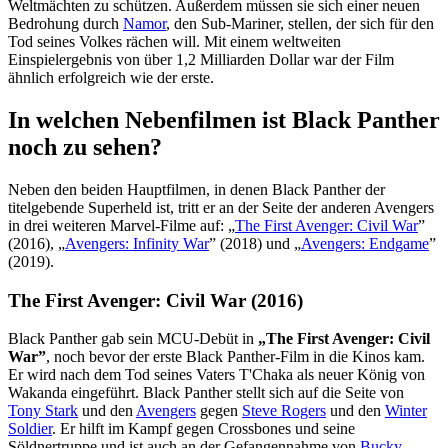
Weltmächten zu schützen. Außerdem müssen sie sich einer neuen
Bedrohung durch
Namor
, den Sub-Mariner, stellen, der sich für den
Tod seines Volkes rächen will. Mit einem weltweiten
Einspielergebnis von über 1,2 Milliarden Dollar war der Film
ähnlich erfolgreich wie der erste.
In welchen Nebenfilmen ist Black Panther
noch zu sehen?
Neben den beiden Hauptfilmen, in denen Black Panther der
titelgebende Superheld ist, tritt er an der Seite der anderen Avengers
in drei weiteren Marvel-Filme auf: „
The First Avenger: Civil War
”
(2016), „
Avengers: Infinity War
” (2018) und „
Avengers: Endgame
”
(2019).
The First Avenger: Civil War (2016)
Black Panther gab sein MCU-Debüt in
„The First Avenger: Civil
War”
, noch bevor der erste Black Panther-Film in die Kinos kam.
Er wird nach dem Tod seines Vaters T'Chaka als neuer König von
Wakanda eingeführt. Black Panther stellt sich auf die Seite von
Tony Stark
und den
Avengers
gegen
Steve Rogers
und den
Winter
Soldier
. Er hilft im Kampf gegen Crossbones und seine
Söldnertruppe und ist auch an der Gefangennahme von
Bucky